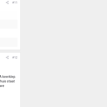
#11
#12
A keerklep.
 huis staat
uwe