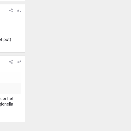
#5
of put)
#6
door het
gionella