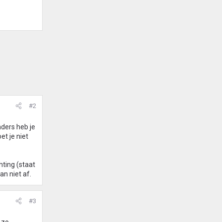
#2
nders heb je
et je niet
hting (staat
an niet af.
#3