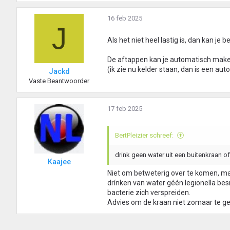
16 feb 2025
J
Als het niet heel lastig is, dan kan j
De aftappen kan je automatisch maken
(ik zie nu kelder staan, dan is een aut
Jackd
Vaste Beantwoorder
17 feb 2025
BertPleizier schreef:
drink geen water uit een buitenkraan of
Kaajee
Niet om betweterig over te komen, maa
drínken van water géén legionella bes
bacterie zich verspreiden.
Advies om de kraan niet zomaar te geb