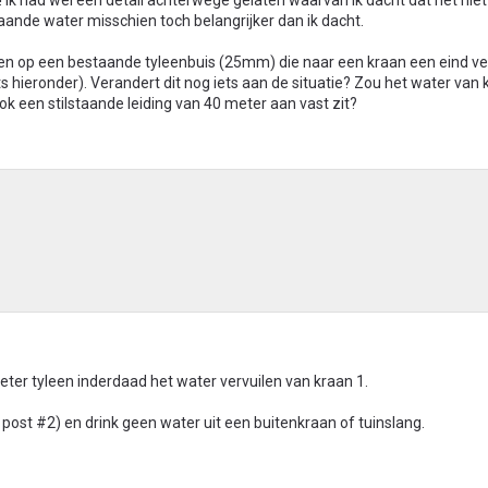
 Ik had wel een detail achterwege gelaten waarvan ik dacht dat het niet
staande water misschien toch belangrijker dan ik dacht.
uiten op een bestaande tyleenbuis (25mm) die naar een kraan een eind v
s hieronder). Verandert dit nog iets aan de situatie? Zou het water van 
ook een stilstaande leiding van 40 meter aan vast zit?
eter tyleen inderdaad het water vervuilen van kraan 1.
e post #2) en drink geen water uit een buitenkraan of tuinslang.