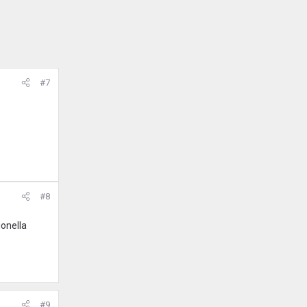
#7
#8
ionella
#9