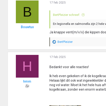
a
17 feb 2025
r
B
d
e
BertPleizier schreef:
r
i
En legionella en salmonella zijn 2 hele 
n
Bouwtux
g
Ja knappe vent(m/v/x) die kippen door
e
n
BertPleizier
:
W
a
a
r
17 feb 2025
H
d
e
Bedankt voor alle reacties!
r
i
Ik heb even gekeken of ik de kogelkr
n
Helaas lijkt dit ook wat ingewikkelder
hmm
g
nog vol water. Moet ik het hele huis
e
kogelkraan, zonder een enorm waterba
n
: