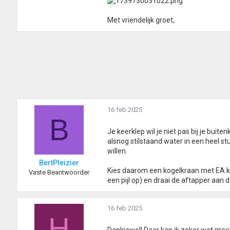
Met vriendelijk groet,
16 feb 2025
B
Je keerklep wil je niet pas bij je buit
alsnog stilstaand water in een heel stu
willen.
BertPleizier
Kies daarom een kogelkraan met EA kee
Vaste Beantwoorder
een pijl op) en draai de aftapper aan 
16 feb 2025
H