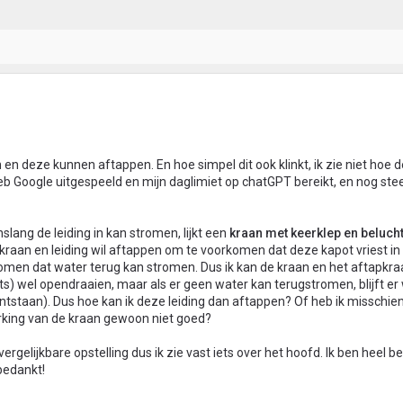
n en deze kunnen aftappen. En hoe simpel dit ook klinkt, ik zie niet hoe 
b Google uitgespeeld en mijn daglimiet op chatGPT bereikt, en nog st
lang de leiding in kan stromen, lijkt een
kraan met keerklep en beluch
 kraan en leiding wil aftappen om te voorkomen dat deze kapot vriest in 
omen dat water terug kan stromen. Dus ik kan de kraan en het aftapkraa
ts) wel opendraaien, maar als er geen water kan terugstromen, blijft er 
ontstaan). Dus hoe kan ik deze leiding dan aftappen? Of heb ik misschie
erking van de kraan gewoon niet goed?
ergelijkbare opstelling dus ik zie vast iets over het hoofd. Ik ben heel 
bedankt!