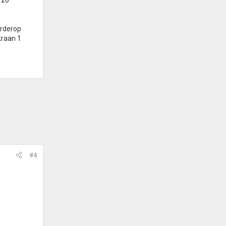
 zo
erderop
kraan 1
#4