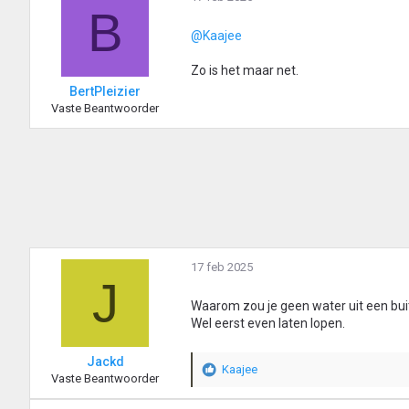
B
@Kaajee
Zo is het maar net.
BertPleizier
Vaste Beantwoorder
17 feb 2025
J
Waarom zou je geen water uit een bu
Wel eerst even laten lopen.
Jackd
Kaajee
W
Vaste Beantwoorder
a