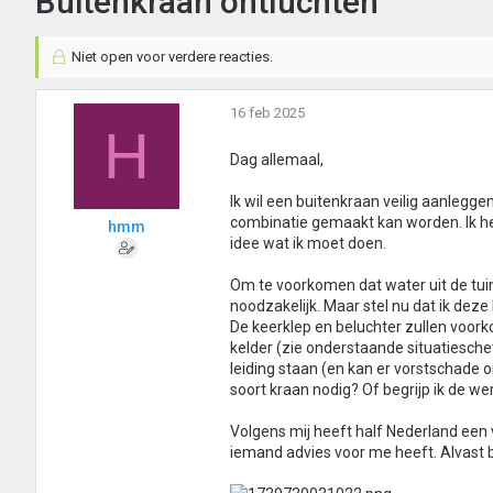
Buitenkraan ontluchten
Niet open voor verdere reacties.
16 feb 2025
H
Dag allemaal,
Ik wil een buitenkraan veilig aanlegge
combinatie gemaakt kan worden. Ik he
hmm
idee wat ik moet doen.
Om te voorkomen dat water uit de tuins
noodzakelijk. Maar stel nu dat ik deze
De keerklep en beluchter zullen voork
kelder (zie onderstaande situatiesche
leiding staan (en kan er vorstschade 
soort kraan nodig? Of begrijp ik de w
Volgens mij heeft half Nederland een v
iemand advies voor me heeft. Alvast 