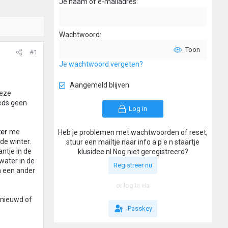
Je naam of e-mailadres
Wachtwoord
Toon
#1
Je wachtwoord vergeten?
Aangemeld blijven
deze
eeds geen
Log in
ter
me
Heb je problemen met wachtwoorden of reset,
de winter.
stuur een mailtje naar info a p e n staartje
ntje in de
klusidee nl Nog niet geregistreerd?
water in de
Registreer nu
n een ander
or log in via
benieuwd of
Passkey