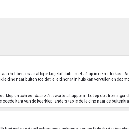
enkraan hebben, maar al bij je kogelafsluiter met aftap in de meterkast. A
k leiding naar buiten toe dat je leidingnet in huis kan vervuilen en dat mo
rklep en schroef daar zo’n zwarte aftapper in. Let op de stromingsric
de goede kant van de keerklep, anders tap je de leiding naar de buitenkra