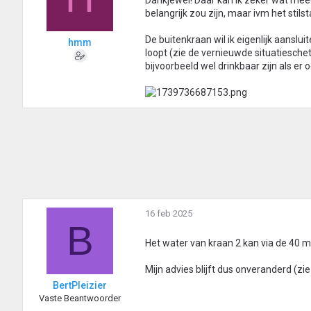
Dankjewel! Daar kan ik zeker wat mee!
belangrijk zou zijn, maar ivm het stil
De buitenkraan wil ik eigenlijk aansl
hmm
loopt (zie de vernieuwde situatieschet
bijvoorbeeld wel drinkbaar zijn als er 
16 feb 2025
B
Het water van kraan 2 kan via de 40 m
Mijn advies blijft dus onveranderd (zi
BertPleizier
Vaste Beantwoorder