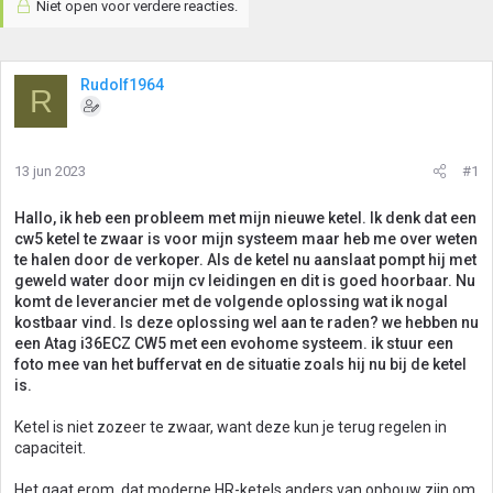
Niet open voor verdere reacties.
Rudolf1964
R
13 jun 2023
#1
Hallo, ik heb een probleem met mijn nieuwe ketel. Ik denk dat een
cw5 ketel te zwaar is voor mijn systeem maar heb me over weten
te halen door de verkoper. Als de ketel nu aanslaat pompt hij met
geweld water door mijn cv leidingen en dit is goed hoorbaar. Nu
komt de leverancier met de volgende oplossing wat ik nogal
kostbaar vind. Is deze oplossing wel aan te raden? we hebben nu
een Atag
i36ECZ
CW5 met een evohome systeem. ik stuur een
foto mee van het buffervat en de situatie zoals hij nu bij de ketel
is.
Ketel is niet zozeer te zwaar, want deze kun je terug regelen in
capaciteit.
Het gaat erom, dat moderne HR-ketels anders van opbouw zijn om