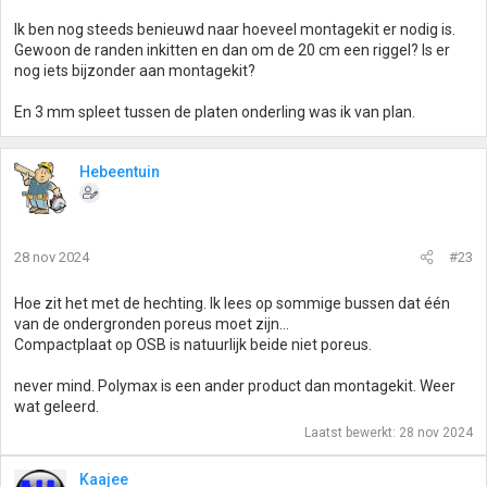
n
g
Ik ben nog steeds benieuwd naar hoeveel montagekit er nodig is.
e
Gewoon de randen inkitten en dan om de 20 cm een riggel? Is er
n
nog iets bijzonder aan montagekit?
:
En 3 mm spleet tussen de platen onderling was ik van plan.
Hebeentuin
28 nov 2024
#23
Hoe zit het met de hechting. Ik lees op sommige bussen dat één
van de ondergronden poreus moet zijn...
Compactplaat op OSB is natuurlijk beide niet poreus.
never mind. Polymax is een ander product dan montagekit. Weer
wat geleerd.
Laatst bewerkt:
28 nov 2024
Kaajee