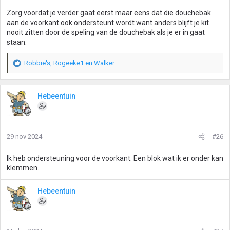
g
Zorg voordat je verder gaat eerst maar eens dat die douchebak
e
aan de voorkant ook ondersteunt wordt want anders blijft je kit
n
nooit zitten door de speling van de douchebak als je er in gaat
:
staan.
Robbie's
,
Rogeeke1
en
Walker
W
a
a
r
Hebeentuin
d
e
r
i
29 nov 2024
#26
n
g
Ik heb ondersteuning voor de voorkant. Een blok wat ik er onder kan
e
klemmen.
n
:
Hebeentuin