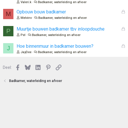
s
Valeri.k
Badkamer, waterleiding en afvoer
e
l
n
o
G
Opbouw bouw badkamer
M
t
e
Melvinv
Badkamer, waterleiding en afvoer
e
s
n
l
G
Muurtje bouwen badkamer tbv inloopdouche
P
o
e
Pel
Badkamer, waterleiding en afvoer
t
s
e
l
G
Hoe binnenmuur in badkamer bouwen?
J
n
o
e
JayDee
Badkamer, waterleiding en afvoer
t
s
e
l
n
Facebook
Bluesky
LinkedIn
Pinterest
Link
o
Deel:
t
e
Badkamer, waterleiding en afvoer
n