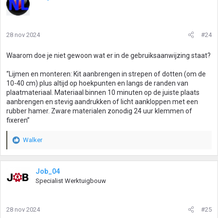
28 nov 2024
#24
Waarom doe je niet gewoon wat er in de gebruiksaanwijzing staat?
“Lijmen en monteren: Kit aanbrengen in strepen of dotten (om de
10-40 cm) plus altijd op hoekpunten en langs de randen van
plaatmateriaal. Materiaal binnen 10 minuten op de juiste plaats
aanbrengen en stevig aandrukken of licht aankloppen met een
rubber hamer. Zware materialen zonodig 24 uur klemmen of
fixeren”
Walker
W
a
a
r
Job_04
d
Specialist Werktuigbouw
e
r
i
28 nov 2024
#25
n