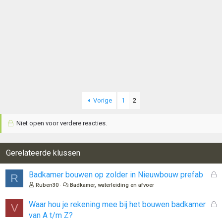
Vorige
1
2
Niet open voor verdere reacties.
Gerelateerde klussen
G
Badkamer bouwen op zolder in Nieuwbouw prefab
R
e
Ruben30
Badkamer, waterleiding en afvoer
s
l
G
Waar hou je rekening mee bij het bouwen badkamer
V
o
e
van A t/m Z?
t