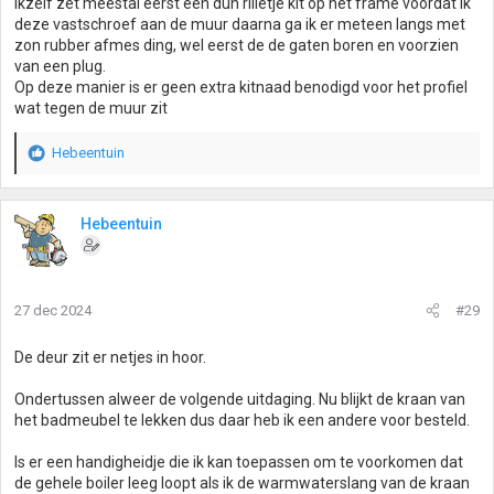
ikzelf zet meestal eerst een dun rilletje kit op het frame voordat ik
deze vastschroef aan de muur daarna ga ik er meteen langs met
zon rubber afmes ding, wel eerst de de gaten boren en voorzien
van een plug.
Op deze manier is er geen extra kitnaad benodigd voor het profiel
wat tegen de muur zit
Hebeentuin
W
a
a
r
Hebeentuin
d
e
r
i
27 dec 2024
#29
n
g
De deur zit er netjes in hoor.
e
n
Ondertussen alweer de volgende uitdaging. Nu blijkt de kraan van
:
het badmeubel te lekken dus daar heb ik een andere voor besteld.
Is er een handigheidje die ik kan toepassen om te voorkomen dat
de gehele boiler leeg loopt als ik de warmwaterslang van de kraan