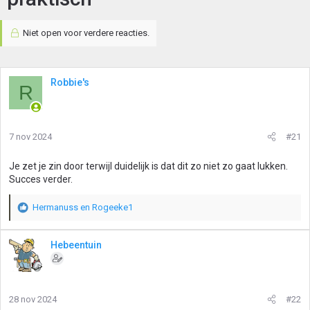
Niet open voor verdere reacties.
Robbie's
R
7 nov 2024
#21
Je zet je zin door terwijl duidelijk is dat dit zo niet zo gaat lukken.
Succes verder.
Hermanuss
en
Rogeeke1
W
a
a
Hebeentuin
r
d
e
r
28 nov 2024
#22
i