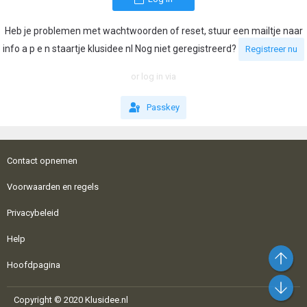
Heb je problemen met wachtwoorden of reset, stuur een mailtje naar
info a p e n staartje klusidee nl Nog niet geregistreerd?
Registreer nu
or log in via
Passkey
Contact opnemen
Voorwaarden en regels
Privacybeleid
Help
Bo
Hoofdpagina
On
Copyright © 2020 Klusidee.nl