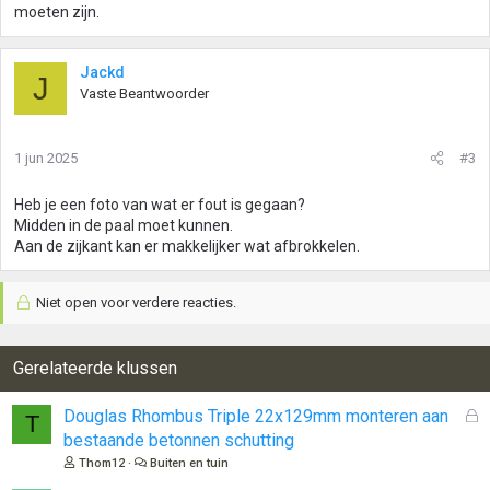
moeten zijn.
Jackd
J
Vaste Beantwoorder
1 jun 2025
#3
Heb je een foto van wat er fout is gegaan?
Midden in de paal moet kunnen.
Aan de zijkant kan er makkelijker wat afbrokkelen.
Niet open voor verdere reacties.
Gerelateerde klussen
G
Douglas Rhombus Triple 22x129mm monteren aan
T
e
bestaande betonnen schutting
s
Thom12
Buiten en tuin
l