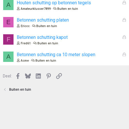
o
G
Houten schutting op betonnen tegels
A
t
e
Amateurklusser7899
Buiten en tuin
e
s
n
l
G
Betonnen schutting platen
E
o
e
Ericcc
Buiten en tuin
t
s
e
l
G
Betonnen schutting kapot
F
n
o
e
Fred61
Buiten en tuin
t
s
e
l
G
Betonnen schutting ca 10 meter slopen
A
n
o
e
Acme
Buiten en tuin
t
s
e
l
n
Facebook
Bluesky
LinkedIn
Pinterest
Link
o
Deel:
t
e
Buiten en tuin
n