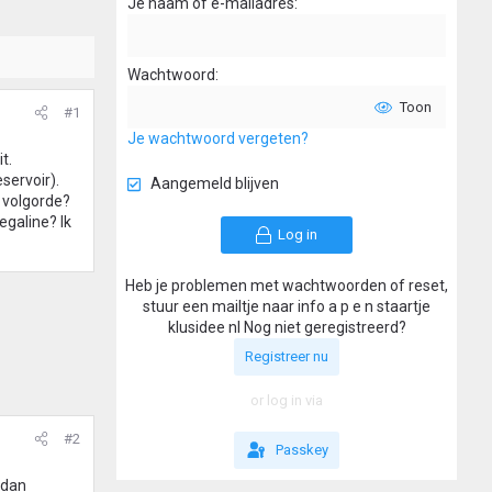
Je naam of e-mailadres
Wachtwoord
Toon
#1
Je wachtwoord vergeten?
t.
servoir).
Aangemeld blijven
e volgorde?
egaline? Ik
Log in
Heb je problemen met wachtwoorden of reset,
stuur een mailtje naar info a p e n staartje
klusidee nl Nog niet geregistreerd?
Registreer nu
or log in via
#2
Passkey
 dan