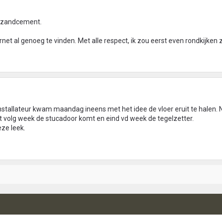
n zandcement.
ernet al genoeg te vinden. Met alle respect, ik zou eerst even rondkijken 
nstallateur kwam maandag ineens met het idee de vloer eruit te halen.
volg week de stucadoor komt en eind vd week de tegelzetter.
eze leek.