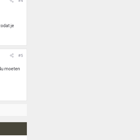
#4
zodat je
#5
 Nu moeten