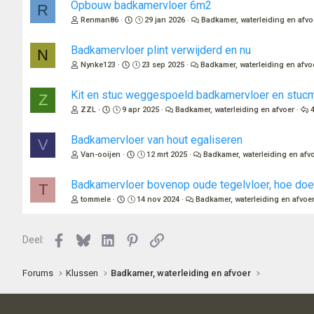
Opbouw badkamervloer 6m2
R
Renman86
29 jan 2026
Badkamer, waterleiding en afvo
Badkamervloer plint verwijderd en nu
N
Nynke123
23 sep 2025
Badkamer, waterleiding en afvo
Kit en stuc weggespoeld badkamervloer en stuc
Z
ZZL
9 apr 2025
Badkamer, waterleiding en afvoer
Badkamervloer van hout egaliseren
V
Van-ooijen
12 mrt 2025
Badkamer, waterleiding en afv
Badkamervloer bovenop oude tegelvloer, hoe doe
T
tommele
14 nov 2024
Badkamer, waterleiding en afvoe
Facebook
Bluesky
LinkedIn
Pinterest
Link
Deel:
Forums
Klussen
Badkamer, waterleiding en afvoer