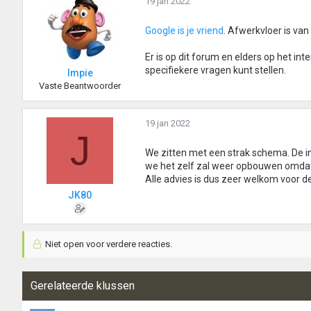
19 jan 2022
Google is je vriend
. Afwerkvloer is va
Er is op dit forum en elders op het int
specifiekere vragen kunt stellen.
Impie
Vaste Beantwoorder
19 jan 2022
J
We zitten met een strak schema. De i
we het zelf zal weer opbouwen omdat 
Alle advies is dus zeer welkom voor d
JK80
Niet open voor verdere reacties.
Gerelateerde klussen