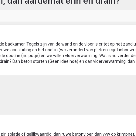
n, dan aardemat erin en drain?
e badkamer. Tegels zijn van de wand en de vloer is er tot op het zand ui
euwe aansluiting op het riool in (wc verandert van plek en krijgt inbouwre
 de douche (nu putje) en we willen vloerverwarming. Wat is nu verder d
 drain? Dan beton storten (Geen idee hoe) en dan vloerverwarming, dan 
pir isolatie of gelijkwaardig, dan ruwe betonvloer, dan vvw op krimpnet,