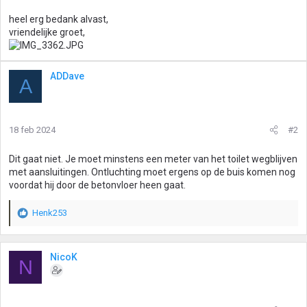
heel erg bedank alvast,
vriendelijke groet,
ADDave
A
18 feb 2024
#2
Dit gaat niet. Je moet minstens een meter van het toilet wegblijven
met aansluitingen. Ontluchting moet ergens op de buis komen nog
voordat hij door de betonvloer heen gaat.
Henk253
W
a
a
r
NicoK
N
d
e
r
i