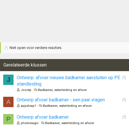
Niet open voor verdere reacties.
Gerelateerde klussen
G
Ontwerp: afvoer nieuwe badkamer aansluiten op PE
J
e
standleiding
s
Joostp
Badkamer, waterleiding en afvoer
l
o
G
Ontwerp afvoer badkamer - een paar vragen
A
t
e
appelsap1
Badkamer, waterleiding en afvoer
e
s
n
l
G
Ontwerp afvoer badkamer
P
o
e
photomagic
Badkamer, waterleiding en afvoer
t
s