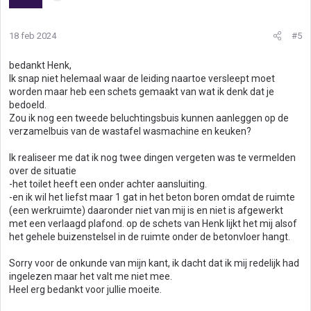
18 feb 2024
#5
bedankt Henk,
Ik snap niet helemaal waar de leiding naartoe versleept moet
worden maar heb een schets gemaakt van wat ik denk dat je
bedoeld.
Zou ik nog een tweede beluchtingsbuis kunnen aanleggen op de
verzamelbuis van de wastafel wasmachine en keuken?
Ik realiseer me dat ik nog twee dingen vergeten was te vermelden
over de situatie
-het toilet heeft een onder achter aansluiting.
-en ik wil het liefst maar 1 gat in het beton boren omdat de ruimte
(een werkruimte) daaronder niet van mij is en niet is afgewerkt
met een verlaagd plafond. op de schets van Henk lijkt het mij alsof
het gehele buizenstelsel in de ruimte onder de betonvloer hangt.
Sorry voor de onkunde van mijn kant, ik dacht dat ik mij redelijk had
ingelezen maar het valt me niet mee.
Heel erg bedankt voor jullie moeite.