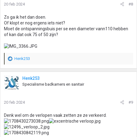
20 feb 2024
#8
Zo ga ik het dan doen.
Of klopt er nog ergens iets niet?
Moet de ontspanningsbuis per se een diameter vann110 hebben
of kan dat ook 75 of 50 zijn?
Henk253
W
a
a
r
Henk253
d
Specialisme badkamers en sanitair
e
r
i
20 feb 2024
#9
n
g
Denk wel om de verlopen vaak zetten ze ze verkeerd.
e
n
: