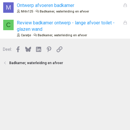
e
l
G
Ontwerp afvoeren badkamer
M
n
o
e
Mrtn125
Badkamer, waterleiding en afvoer
t
s
e
l
G
Review badkamer ontwerp - lange afvoer toilet -
C
n
o
e
glazen wand
t
s
Caratje
Badkamer, waterleiding en afvoer
e
l
n
o
Facebook
Bluesky
LinkedIn
Pinterest
Link
Deel:
t
e
n
Badkamer, waterleiding en afvoer