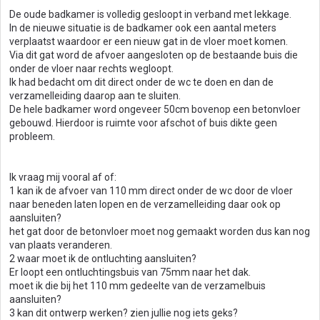
De oude badkamer is volledig gesloopt in verband met lekkage.
In de nieuwe situatie is de badkamer ook een aantal meters
verplaatst waardoor er een nieuw gat in de vloer moet komen.
Via dit gat word de afvoer aangesloten op de bestaande buis die
onder de vloer naar rechts wegloopt.
Ik had bedacht om dit direct onder de wc te doen en dan de
verzamelleiding daarop aan te sluiten.
De hele badkamer word ongeveer 50cm bovenop een betonvloer
gebouwd. Hierdoor is ruimte voor afschot of buis dikte geen
probleem.
Ik vraag mij vooral af of:
1 kan ik de afvoer van 110 mm direct onder de wc door de vloer
naar beneden laten lopen en de verzamelleiding daar ook op
aansluiten?
het gat door de betonvloer moet nog gemaakt worden dus kan nog
van plaats veranderen.
2 waar moet ik de ontluchting aansluiten?
Er loopt een ontluchtingsbuis van 75mm naar het dak.
moet ik die bij het 110 mm gedeelte van de verzamelbuis
aansluiten?
3 kan dit ontwerp werken? zien jullie nog iets geks?