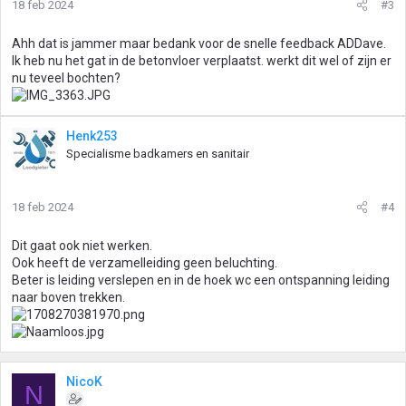
18 feb 2024
#3
n
g
Ahh dat is jammer maar bedank voor de snelle feedback ADDave.
e
Ik heb nu het gat in de betonvloer verplaatst. werkt dit wel of zijn er
n
nu teveel bochten?
:
Henk253
Specialisme badkamers en sanitair
18 feb 2024
#4
Dit gaat ook niet werken.
Ook heeft de verzamelleiding geen beluchting.
Beter is leiding verslepen en in de hoek wc een ontspanning leiding
naar boven trekken.
NicoK
N