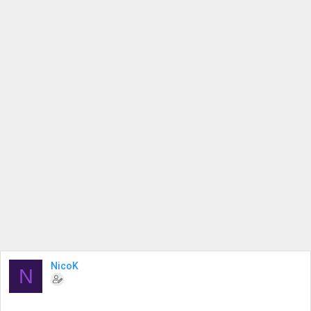
NicoK
N