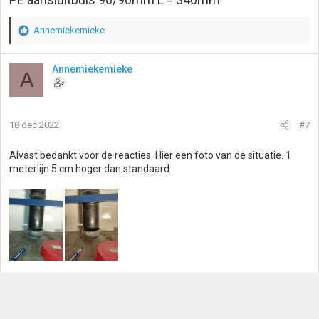
Annemiekemieke
W
a
a
Annemiekemieke
A
r
d
e
r
18 dec 2022
#7
i
n
g
Alvast bedankt voor de reacties. Hier een foto van de situatie. 1
e
meterlijn 5 cm hoger dan standaard.
n
: