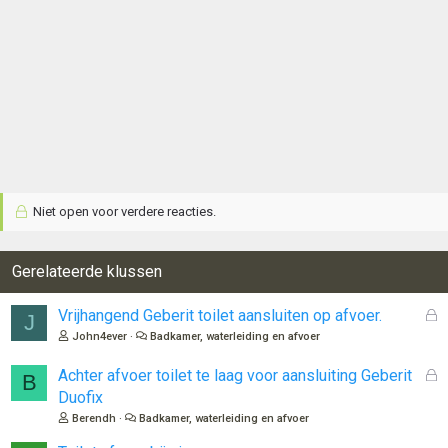
Niet open voor verdere reacties.
Gerelateerde klussen
G
Vrijhangend Geberit toilet aansluiten op afvoer.
J
e
John4ever
Badkamer, waterleiding en afvoer
s
l
G
Achter afvoer toilet te laag voor aansluiting Geberit
B
o
e
Duofix
t
s
Berendh
Badkamer, waterleiding en afvoer
e
l
n