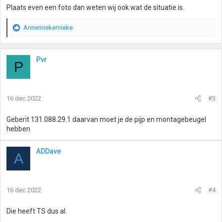
Plaats even een foto dan weten wij ook wat de situatie is.
Annemiekemieke
W
a
a
r
Pvr
P
d
e
r
i
16 dec 2022
#3
n
g
Geberit 131.088.29.1 daarvan moet je de pijp en montagebeugel
e
hebben
n
:
ADDave
A
16 dec 2022
#4
Die heeft TS dus al.