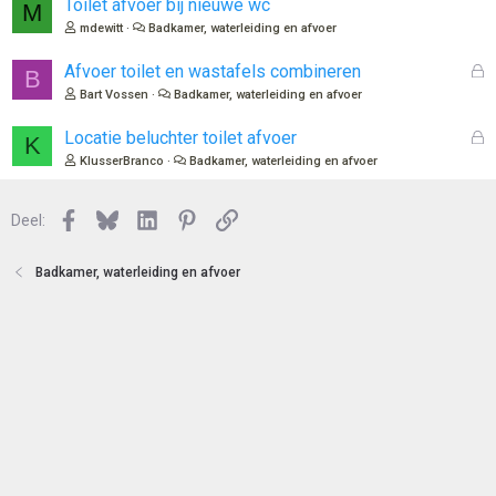
o
Toilet afvoer bij nieuwe wc
M
t
mdewitt
Badkamer, waterleiding en afvoer
e
n
G
Afvoer toilet en wastafels combineren
B
e
Bart Vossen
Badkamer, waterleiding en afvoer
s
l
G
Locatie beluchter toilet afvoer
K
o
e
KlusserBranco
Badkamer, waterleiding en afvoer
t
s
e
l
n
Facebook
Bluesky
LinkedIn
Pinterest
Link
o
Deel:
t
e
Badkamer, waterleiding en afvoer
n