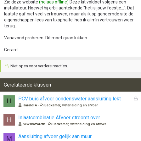
Zie deze website
(helaas offline)
Deze kit voldoet volgens een
installateur. Hoewel hij erbij aantekende "het is jouw feestje...". Dat
laatste gaf niet veel vertrouwen, maar als ik op genoemde site de
eigenschappen lees van tixophalte, heb ik al m'n vertrouwen weer
terug..
Vanavond proberen. Dit moet gaan lukken.
Gerard
Niet open voor verdere reacties.
Gerelateerde klussen
G
PCV buis afvoer condenswater aansluiting lekt
H
e
HaraldFA
Badkamer, waterleiding en afvoer
s
l
Inlaatcombinatie Afvoer stroomt over
H
o
hewskazareth
Badkamer, waterleiding en afvoer
t
e
Aansluiting afvoer gelijk aan muur
M
n