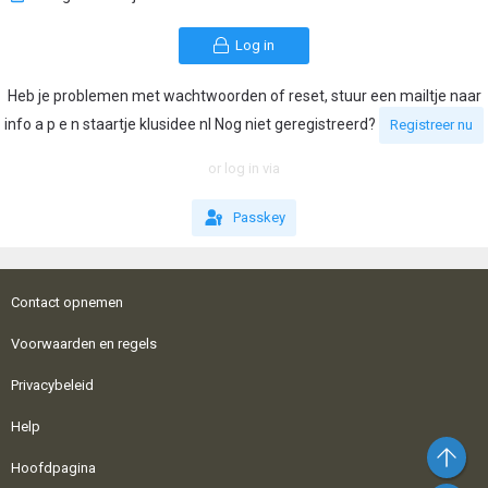
Log in
Heb je problemen met wachtwoorden of reset, stuur een mailtje naar
info a p e n staartje klusidee nl Nog niet geregistreerd?
Registreer nu
or log in via
Passkey
Contact opnemen
Voorwaarden en regels
Privacybeleid
Help
Bo
Hoofdpagina