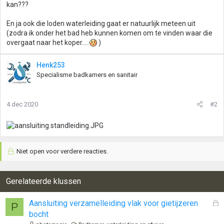
kan???
En ja ook die loden waterleiding gaat er natuurlijk meteen uit
(zodra ik onder het bad heb kunnen komen om te vinden waar die
overgaat naar het koper....
)
Henk253
Specialisme badkamers en sanitair
4 dec 2020
#2
Niet open voor verdere reacties.
Gerelateerde klussen
G
Aansluiting verzamelleiding vlak voor gietijzeren
P
e
bocht
s