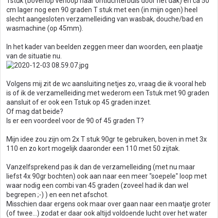
Tstuk (bovenop verloop naar ontluchterbuis door het dak) en ca 50
cm lager nog een 90 graden T stuk met een (in mijn ogen) heel
slecht aangesloten verzamelleiding van wasbak, douche/bad en
wasmachine (op 45mm).
In het kader van beelden zeggen meer dan woorden, een plaatje
van de situatie nu.
Volgens mij zit de wc aansluiting netjes zo, vraag die ik vooral heb
is of ik de verzamelleiding met wederom een Tstuk met 90 graden
aansluit of er ook een Tstuk op 45 graden inzet.
Of mag dat beide?
Is er een voordeel voor de 90 of 45 graden T?
Mijn idee zou zijn om 2x T stuk 90gr te gebruiken, boven in met 3x
110 en zo kort mogelijk daaronder een 110 met 50 zijtak.
Vanzelfsprekend pas ik dan de verzamelleiding (met nu maar
liefst 4x 90gr bochten) ook aan naar een meer "soepele" loop met
waar nodig een combi van 45 graden (zoveel had ik dan wel
begrepen ;-) ) en een net afschot.
Misschien daar ergens ook maar over gaan naar een maatje groter
(of twee...) zodat er daar ook altijd voldoende lucht over het water