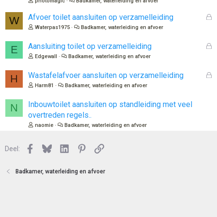
photomagic
Badkamer, waterleiding en afvoer
l
o
G
Afvoer toilet aansluiten op verzamelleiding
W
t
e
Waterpas1975
Badkamer, waterleiding en afvoer
e
s
n
l
G
Aansluiting toilet op verzamelleiding
E
o
e
Edgewall
Badkamer, waterleiding en afvoer
t
s
e
l
G
Wastafelafvoer aansluiten op verzamelleiding
H
n
o
e
Harm81
Badkamer, waterleiding en afvoer
t
s
e
l
Inbouwtoilet aansluiten op standleiding met veel
N
n
o
overtreden regels..
t
naomie
Badkamer, waterleiding en afvoer
e
n
Facebook
Bluesky
LinkedIn
Pinterest
Link
Deel:
Badkamer, waterleiding en afvoer