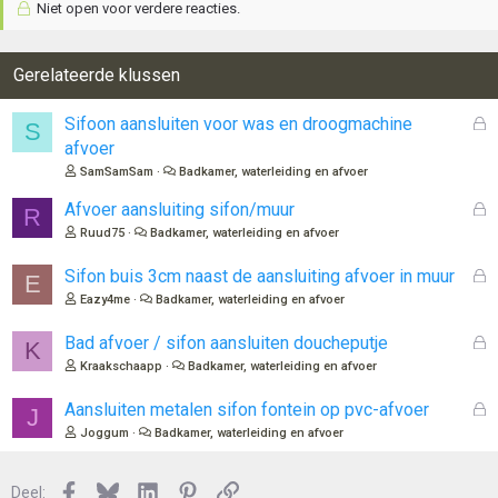
Niet open voor verdere reacties.
Gerelateerde klussen
G
Sifoon aansluiten voor was en droogmachine
S
e
afvoer
s
SamSamSam
Badkamer, waterleiding en afvoer
l
o
G
Afvoer aansluiting sifon/muur
R
t
e
Ruud75
Badkamer, waterleiding en afvoer
e
s
n
l
G
Sifon buis 3cm naast de aansluiting afvoer in muur
E
o
e
Eazy4me
Badkamer, waterleiding en afvoer
t
s
e
l
G
Bad afvoer / sifon aansluiten doucheputje
K
n
o
e
Kraakschaapp
Badkamer, waterleiding en afvoer
t
s
e
l
G
Aansluiten metalen sifon fontein op pvc-afvoer
J
n
o
e
Joggum
Badkamer, waterleiding en afvoer
t
s
e
l
n
Facebook
Bluesky
LinkedIn
Pinterest
Link
o
Deel: