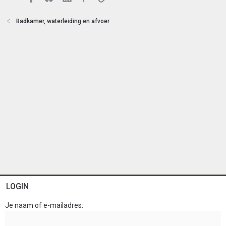
t
e
Badkamer, waterleiding en afvoer
n
LOGIN
Je naam of e-mailadres