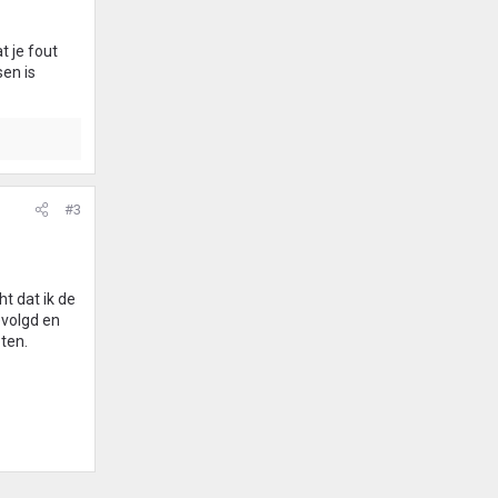
t je fout
en is
#3
ht dat ik de
evolgd en
ten.