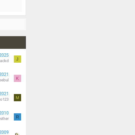
 2025
J
Jackd
 2021
K
eebul
 2021
M
o123
 2010
R
sther
 2009