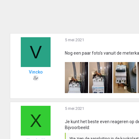
5 mei 2021
V
Nog een paar foto's vanuit de meterk
Vincko
5 mei 2021
X
Je kunt het beste even reageren op de 
Bijvoorbeeld:
We zien de aansluiting in de kookplaa