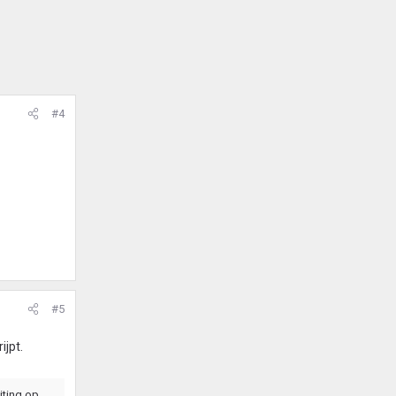
#4
#5
ijpt.
iting op