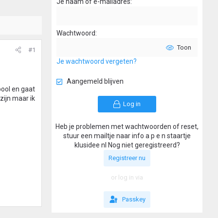
Je naam of e-mailadres
Wachtwoord
Toon
#1
Je wachtwoord vergeten?
Aangemeld blijven
bool en gaat
zijn maar ik
Log in
Heb je problemen met wachtwoorden of reset,
stuur een mailtje naar info a p e n staartje
klusidee nl Nog niet geregistreerd?
Registreer nu
or log in via
Passkey