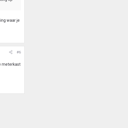
ing waar je
#6
de meterkast