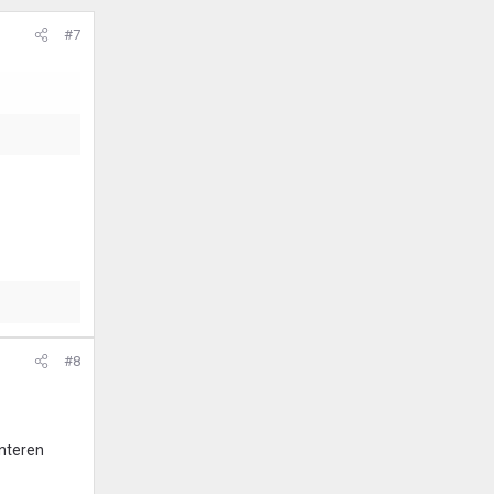
#7
#8
onteren