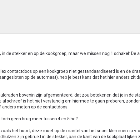
t, in de stekker en op de kookgroep, maar we missen nog 1 schakel: De a
ilex contactdoos op een kookgroep niet gestandaardiseerd is en de dra
 aangesloten op de automaat), heb je best kans dat het hier anders zit d
nuldraden bovenin zijn afgemonteerd, dat zou betekenen dat je in de st
e al schreef is het niet verstandig om hiermee te gaan proberen, zonder
of anders meten op de contactdoos.
zit toch geen brug meer tussen 4 en 5 he?
et zoals het hoort, deze moet op de mantel van het snoer klemmen i.p.v. 
dhulzen zijn gebruikt in de stekker, aan de kant van de kookplaat lijken 