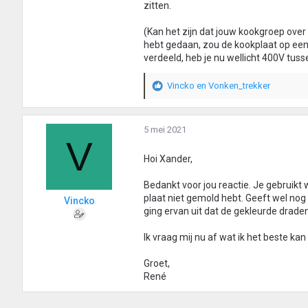
zitten.
(Kan het zijn dat jouw kookgroep over 
hebt gedaan, zou de kookplaat op een
verdeeld, heb je nu wellicht 400V tuss
Vincko
en
Vonken_trekker
W
a
a
r
5 mei 2021
V
d
e
Hoi Xander,
r
i
Bedankt voor jou reactie. Je gebruikt w
n
plaat niet gemold hebt. Geeft wel nog
Vincko
g
ging ervan uit dat de gekleurde drad
e
n
Ik vraag mij nu af wat ik het beste kan
:
Groet,
René