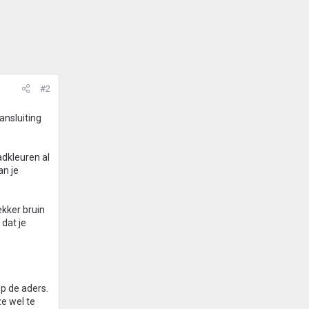
#2
ansluiting
adkleuren al
an je
ekker bruin
 dat je
op de aders.
ze wel te