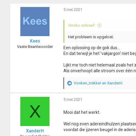
5 mei 2021
Vincko schreef:
Het probleem is opgelost.
Kees
Vaste Beantwoorder
Een oplossing op de gok dus...
En dat terwijl je het 'vakjargon' niet b
Lijkt me toch niet helemaal zoals het
Als onverhoopt alle stroom over één n
Vonken_trekker
en
XanderH
W
a
a
5 mei 2021
r
X
d
Mooi dat het werkt.
e
r
i
Wel nog even adereindhulzen plaatsen 
n
voordat die ijzeren beugel in de aderisol
XanderH
g