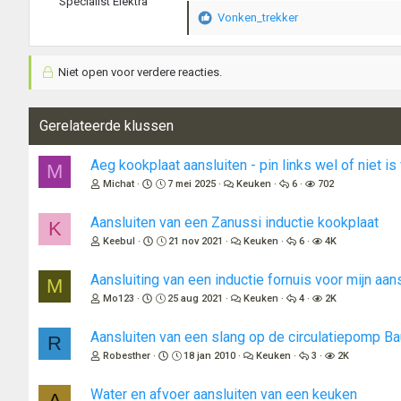
Specialist Elektra
e
Vonken_trekker
W
n
a
:
a
Niet open voor verdere reacties.
r
d
e
r
Gerelateerde klussen
i
n
Aeg kookplaat aansluiten - pin links wel of niet i
M
g
Michat
7 mei 2025
Keuken
6
702
e
n
:
Aansluiten van een Zanussi inductie kookplaat
K
Keebul
21 nov 2021
Keuken
6
4K
Aansluiting van een inductie fornuis voor mijn aans
M
Mo123
25 aug 2021
Keuken
4
2K
Aansluiten van een slang op de circulatiepomp B
R
Robesther
18 jan 2010
Keuken
3
2K
Water en afvoer aansluiten van een keuken
A