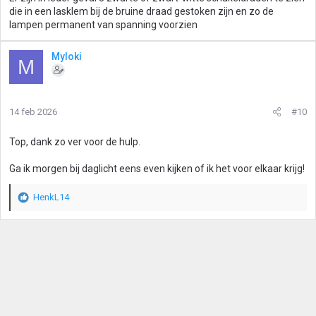
die in een lasklem bij de bruine draad gestoken zijn en zo de
lampen permanent van spanning voorzien
Myloki
M
14 feb 2026
#10
Top, dank zo ver voor de hulp.
Ga ik morgen bij daglicht eens even kijken of ik het voor elkaar krijg!
HenkL14
W
a
a
r
d
e
r
i
n