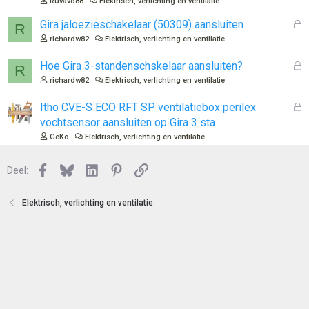
Ruvavo88
Elektrisch, verlichting en ventilatie
e
l
n
o
G
Gira jaloezieschakelaar (50309) aansluiten
R
t
e
richardw82
Elektrisch, verlichting en ventilatie
e
s
n
l
G
Hoe Gira 3-standenschskelaar aansluiten?
R
o
e
richardw82
Elektrisch, verlichting en ventilatie
t
s
e
l
G
Itho CVE-S ECO RFT SP ventilatiebox perilex
n
o
e
vochtsensor aansluiten op Gira 3 sta
t
s
GeKo
Elektrisch, verlichting en ventilatie
e
l
n
o
Facebook
Bluesky
LinkedIn
Pinterest
Link
Deel:
t
e
n
Elektrisch, verlichting en ventilatie