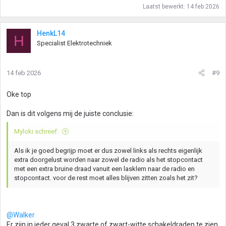
Laatst bewerkt:
14 feb 2026
HenkL14
H
Specialist Elektrotechniek
14 feb 2026
#9
Oke top
Dan is dit volgens mij de juiste conclusie:
Myloki schreef:
Als ik je goed begrijp moet er dus zowel links als rechts eigenlijk
extra doorgelust worden naar zowel de radio als het stopcontact
met een extra bruine draad vanuit een lasklem naar de radio en
stopcontact. voor de rest moet alles blijven zitten zoals het zit?
@Walker
Er zijn in ieder geval 3 zwarte of zwart-witte schakeldraden te zien