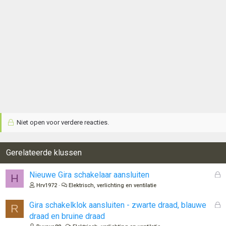
g
e
n
:
Niet open voor verdere reacties.
Gerelateerde klussen
G
Nieuwe Gira schakelaar aansluiten
H
e
Hrv1972
Elektrisch, verlichting en ventilatie
s
l
G
Gira schakelklok aansluiten - zwarte draad, blauwe
R
o
e
draad en bruine draad
t
s