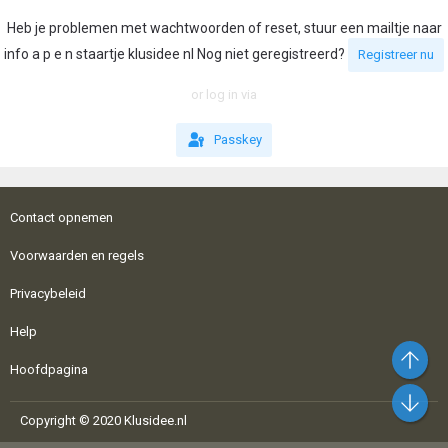
Heb je problemen met wachtwoorden of reset, stuur een mailtje naar
info a p e n staartje klusidee nl Nog niet geregistreerd?
Registreer nu
or log in via
Passkey
Contact opnemen
Voorwaarden en regels
Privacybeleid
Help
Bo
Hoofdpagina
On
Copyright © 2020 Klusidee.nl