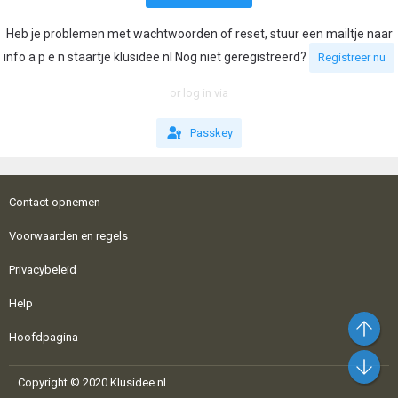
Heb je problemen met wachtwoorden of reset, stuur een mailtje naar
info a p e n staartje klusidee nl Nog niet geregistreerd?
Registreer nu
or log in via
Passkey
Contact opnemen
Voorwaarden en regels
Privacybeleid
Help
Bo
Hoofdpagina
On
Copyright © 2020 Klusidee.nl