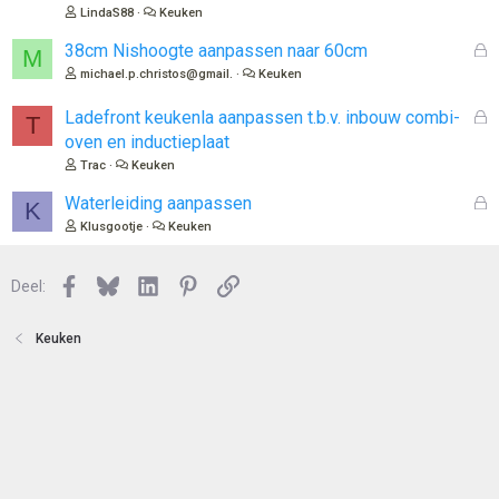
t
s
LindaS88
Keuken
e
l
n
o
G
38cm Nishoogte aanpassen naar 60cm
M
t
e
michael.p.christos@gmail.
Keuken
e
s
n
l
G
Ladefront keukenla aanpassen t.b.v. inbouw combi-
T
o
e
oven en inductieplaat
t
s
Trac
Keuken
e
l
n
o
G
Waterleiding aanpassen
K
t
e
Klusgootje
Keuken
e
s
n
l
Facebook
Bluesky
LinkedIn
Pinterest
Link
o
Deel:
t
e
Keuken
n