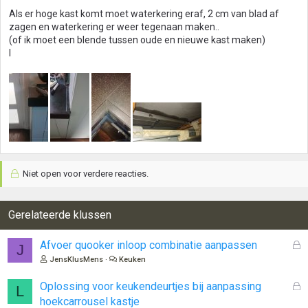
Als er hoge kast komt moet waterkering eraf, 2 cm van blad af
zagen en waterkering er weer tegenaan maken..
(of ik moet een blende tussen oude en nieuwe kast maken)
I
Niet open voor verdere reacties.
Gerelateerde klussen
G
Afvoer quooker inloop combinatie aanpassen
J
e
JensKlusMens
Keuken
s
l
G
Oplossing voor keukendeurtjes bij aanpassing
L
o
e
hoekcarrousel kastje