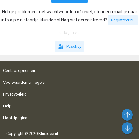
Heb je problemen met wachtwoorden of reset, stuur een mailtje naar
info a p e n staartje klusidee nl Nog niet geregistreerd?
Registreer nu
or log in via
Passkey
Contact opnemen
Voorwaarden en regels
Privacybeleid
Help
Bo
Hoofdpagina
On
Copyright © 2020 Klusidee.nl