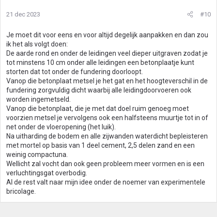
21 dec 2023
#10
Je moet dit voor eens en voor altijd degelijk aanpakken en dan zou
ik het als volgt doen:
De aarde rond en onder de leidingen veel dieper uitgraven zodat je
tot minstens 10 cm onder alle leidingen een betonplaatje kunt
storten dat tot onder de fundering doorloopt.
Vanop die betonplaat metsel je het gat en het hoogteverschil in de
fundering zorgvuldig dicht waarbij alle leidingdoorvoeren ook
worden ingemetseld.
Vanop die betonplaat, die je met dat doel ruim genoeg moet
voorzien metsel je vervolgens ook een halfsteens muurtje tot in of
net onder de vloeropening (het luik).
Na uitharding de bodem en alle zijwanden waterdicht bepleisteren
met mortel op basis van 1 deel cement, 2,5 delen zand en een
weinig compactuna.
Wellicht zal vocht dan ook geen probleem meer vormen en is een
verluchtingsgat overbodig.
Al de rest valt naar mijn idee onder de noemer van experimentele
bricolage.