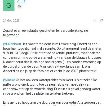
GuuZ
G
21 dec 2023
#7
Zojuist even een plaatje geschoten ter verduidelijking, zie
bijgevoegd.
@IJkenhout
Het 'vochtprobleem' is m.i. tweeledig. Enerzijds een
hoge luchtvochtigheid in die ruimte. Op dit moment leest de meter
91% bij 13.0 degC. Dit leidt tot de bekende 'putlucht', maar ook tot
condensvorming op de waterleiding - vandaar de blauwe knoopjes,
ik dacht eerst dat ik lekkage had ergens ;) - en condensvorming op
de dorpel onder de deur. Mijn luik trekt ook langzaam krom..
Anderzijds zie je op de foto dat er vocht in de V313 platen trekt.
@Jackd
Of het ook een waterprobleem is weet ik niet zeker. De
natte grond die ik tot nu toe gezien heb is vermoedelijk van
condenswater op de waterleiding. Er zit in elk geval genoeg water
in de grond om het de platen in te laten trekken.
Er is genoeg hoogte in die doorvoer om voor optie A te zorgen dat