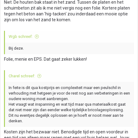
Niet. De houten bak staat in het zand. Tussen de platen en het
schuimbeton zit als ik me niet vergis nog een folie. Kortere platen
tegen het beton aan 'hig-tacken' zou inderdaad een mooie optie
zijn om los van het zand te komen.
Wgb schreef:
Bij deze.
Folie, menie en EPS. Dat gaat zeker lukken!
Charel schreef:
In feite is dit qua kostprijs en complexiteit maar een peulschil in
verhouding met hetgeen je voor de rest nog aan verbeteringen in een
oudere woning moet aanbrengen.
Het vraagt wat inspanning en wat tijd maar qua materiaalkost gaat
dat niet meer zijn dan eender welke tijdelijke bricolageoplossing.
Dit nu eventjes degelijk oplossen en je hoeft er nooit meer aan te
denken.
Kosten zijn het bezwaar niet. Benodigde tijd en open voordeur in
een tijd van alleen maar regen met een vol huis helaas wel. Jouw