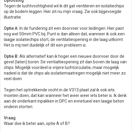
Oplossing
Tegen de luchtvochtigheid wil ik dit gat ventileren en isolatiechips
op de bodem leggen. Hier zit nu mijn vraag. Zie ook bijgevoegde
illustratie.
Optie A:
In de fundering zit een doorvoer voor leidingen. Hier past
nog wel 50mm PVC bij. Punt is dan alleen dat, wanneer ik ook een
laagje isolatiechips stort, de ventilatieopening in die laag uitkomt.
Het is mij niet duidelijk of dit een probleem is.
Optie B:
Als alternatief kan ik hoger een nieuwe doorvoer door de
gevel (laten) boren. De ventialtieopening zit dan boven de laag van
chips. Mogelijk voordeel is vrijere luchtcirculatie, maar mogelijk
nadeel is dat de chips als isolatiemaatregen mogelijk niet meer zo
veel doen.
Tegen het optrekkende vocht in de V313 plaat zal ik ook iets
moeten doen, dat kan wanneer het weer weer iets beter is. Ik denk
aan de onderkant inpakken in DPC en evnetueel een laagje beton
onderin storten.
Vraag
Waar doe ik beter aan, optie A of B?