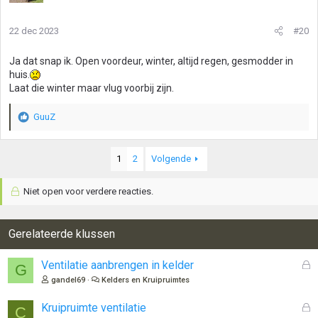
22 dec 2023
#20
Ja dat snap ik. Open voordeur, winter, altijd regen, gesmodder in
huis.
Laat die winter maar vlug voorbij zijn.
GuuZ
W
a
a
1
2
Volgende
r
d
e
Niet open voor verdere reacties.
r
i
n
Gerelateerde klussen
g
e
n
G
Ventilatie aanbrengen in kelder
G
:
e
gandel69
Kelders en Kruipruimtes
s
l
G
Kruipruimte ventilatie
C
o