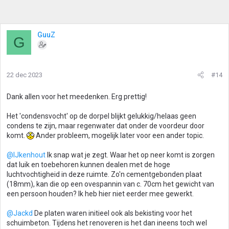
GuuZ
G
22 dec 2023
#14
Dank allen voor het meedenken. Erg prettig!
Het 'condensvocht' op de dorpel blijkt gelukkig/helaas geen
condens te zijn, maar regenwater dat onder de voordeur door
komt.
Ander probleem, mogelijk later voor een ander topic.
@IJkenhout
Ik snap wat je zegt. Waar het op neer komt is zorgen
dat luik en toebehoren kunnen dealen met de hoge
luchtvochtigheid in deze ruimte. Zo'n cementgebonden plaat
(18mm), kan die op een ovespannin van c. 70cm het gewicht van
een persoon houden? Ik heb hier niet eerder mee gewerkt.
@Jackd
De platen waren initieel ook als bekisting voor het
schuimbeton. Tijdens het renoveren is het dan ineens toch wel