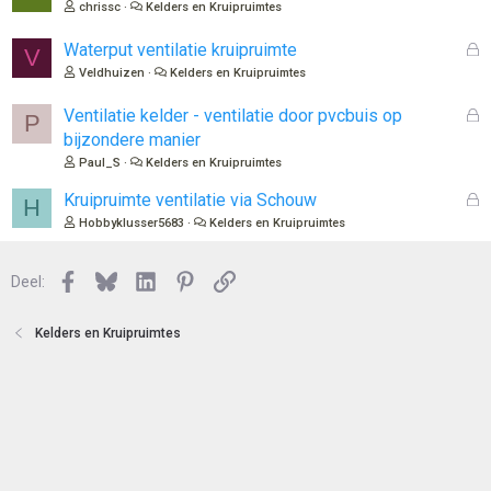
e
chrissc
Kelders en Kruipruimtes
t
s
e
l
G
Waterput ventilatie kruipruimte
V
n
o
e
Veldhuizen
Kelders en Kruipruimtes
t
s
e
l
G
Ventilatie kelder - ventilatie door pvcbuis op
P
n
o
e
bijzondere manier
t
s
Paul_S
Kelders en Kruipruimtes
e
l
n
o
G
Kruipruimte ventilatie via Schouw
H
t
e
Hobbyklusser5683
Kelders en Kruipruimtes
e
s
n
l
Facebook
Bluesky
LinkedIn
Pinterest
Link
o
Deel:
t
e
Kelders en Kruipruimtes
n