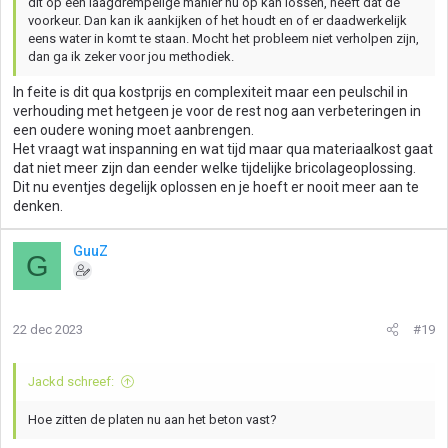
dit op een laagdrempelige manier nu op kan lossen, heeft dat de
voorkeur. Dan kan ik aankijken of het houdt en of er daadwerkelijk
eens water in komt te staan. Mocht het probleem niet verholpen zijn,
dan ga ik zeker voor jou methodiek.
In feite is dit qua kostprijs en complexiteit maar een peulschil in
verhouding met hetgeen je voor de rest nog aan verbeteringen in
een oudere woning moet aanbrengen.
Het vraagt wat inspanning en wat tijd maar qua materiaalkost gaat
dat niet meer zijn dan eender welke tijdelijke bricolageoplossing.
Dit nu eventjes degelijk oplossen en je hoeft er nooit meer aan te
denken.
GuuZ
G
22 dec 2023
#19
Jackd schreef:
Hoe zitten de platen nu aan het beton vast?