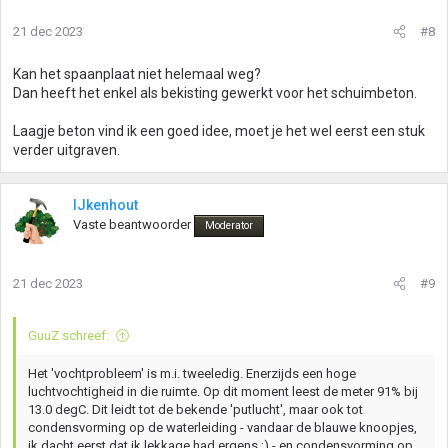
21 dec 2023
#8
Kan het spaanplaat niet helemaal weg?
Dan heeft het enkel als bekisting gewerkt voor het schuimbeton.
Laagje beton vind ik een goed idee, moet je het wel eerst een stuk
verder uitgraven.
IJkenhout
Vaste beantwoorder
Moderator
21 dec 2023
#9
GuuZ schreef:
Het 'vochtprobleem' is m.i. tweeledig. Enerzijds een hoge
luchtvochtigheid in die ruimte. Op dit moment leest de meter 91% bij
13.0 degC. Dit leidt tot de bekende 'putlucht', maar ook tot
condensvorming op de waterleiding - vandaar de blauwe knoopjes,
ik dacht eerst dat ik lekkage had ergens ;) - en condensvorming op