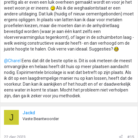
prettig als er even een luik overheen gemaakt wordt en voor je het
weet woon je er ineens.
Als ik die weghaalontstaat er een
andere uitdaging. Dat luik (huidig of nieuw cementgebonden) moet
ergens opliggen. In plaats van latten kan ik daar voor metalen
proefielen kiezen, maar die moeten dan in de anhydrietlaag
bevestigd worden (waar je aan één kant zelfs een
vloerverwarmingslus tegenkomt), of lager in de schuimbeton laag -
welk weinig constructieve waarde heeft- en dan verhoogd om de
juiste hoogte te halen. Ook verre van ideaal. Suggesties?
@Charel
Eens dat dit de beste optie is. Dit is ook meteen de meest
omvangrijke en helaas heeft dit huis op meer plaatsen aandacht
nodig. Expirimentele bricolage is wat dat betreft op zijn plaats. Als
ik dit op een laagdrempelige manier nu op kan lossen, heeft dat de
voorkeur. Dan kan ik aankijken of het houdt en of er daadwerkelijk
eens water in komt te staan. Mocht het probleem niet verholpen
zijn, dan ga ik zeker voor jou methodiek.
Jackd
J
Vaste Beantwoorder
22 dec 2023
#15