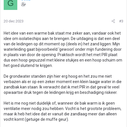
G
20 dec 2023
#3
Het idee van een warme bak staat me zeker aan, vandaar ook het
idee om isolatiechips aan te brengen. De uitdaging is dat een deel
van de leidingen op dit moment op (deels in) het zand liggen. Mijn
waterleiding gaat bijvoorbeeld 'gewoon' onder mijn fundering door
in plaats van door de opening. Praktisch wordt het met PIR plaat
dus een hoop gepuzzel met kleine stukjes en een hoop schuim om
het goed sluitend te krijgen.
De grondwater standen zijn hier erg hoog en het zou me niet
verbazen als er op een zeker moment een klein laagje water in die
zandbak kan staan. Ik verwacht dat ik met PIR in dat geval te veel
opwaartse druk tegen de leidingen krijg en beschadiging riskeer.
Het is me nog niet duidelijk of, wanneer de bak warm is ik geen
ventilatie meer nodig zou hebben. Vocht is het grootste probleem,
maar ik heb het idee dat er vanuit die zandlaag meer dan alleen
vocht komt (getuige de muffe geur).