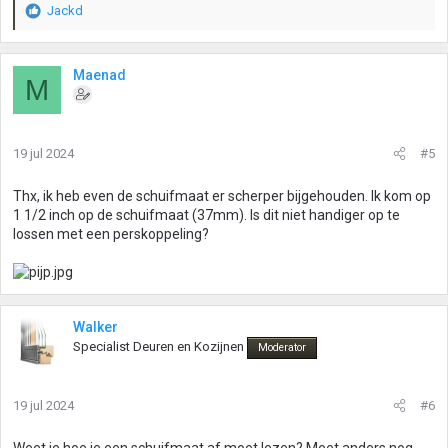
Jackd
W
a
a
r
Maenad
M
d
e
r
i
19 jul 2024
#5
n
g
Thx, ik heb even de schuifmaat er scherper bijgehouden. Ik kom op
e
1 1/2 inch op de schuifmaat (37mm). Is dit niet handiger op te
n
lossen met een perskoppeling?
:
Walker
Specialist Deuren en Kozijnen
Moderator
19 jul 2024
#6