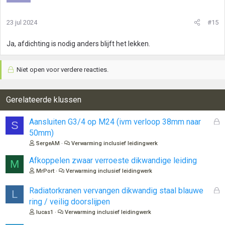
23 jul 2024
#15
Ja, afdichting is nodig anders blijft het lekken.
Niet open voor verdere reacties.
Gerelateerde klussen
G
Aansluiten G3/4 op M24 (ivm verloop 38mm naar
S
e
50mm)
s
SergeAM
Verwarming inclusief leidingwerk
l
o
Afkoppelen zwaar verroeste dikwandige leiding
M
t
MrPort
Verwarming inclusief leidingwerk
e
n
G
Radiatorkranen vervangen dikwandig staal blauwe
L
e
ring / veilig doorslijpen
s
lucas1
Verwarming inclusief leidingwerk
l