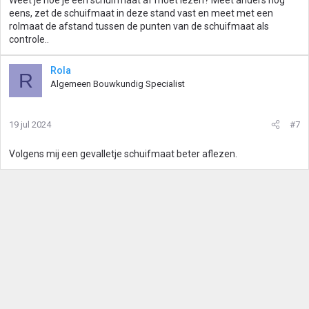
Weet je hoe je een schuifmaat af moet lezen? Meet anders nog
eens, zet de schuifmaat in deze stand vast en meet met een
rolmaat de afstand tussen de punten van de schuifmaat als
controle..
Rola
R
Algemeen Bouwkundig Specialist
19 jul 2024
#7
Volgens mij een gevalletje schuifmaat beter aflezen.