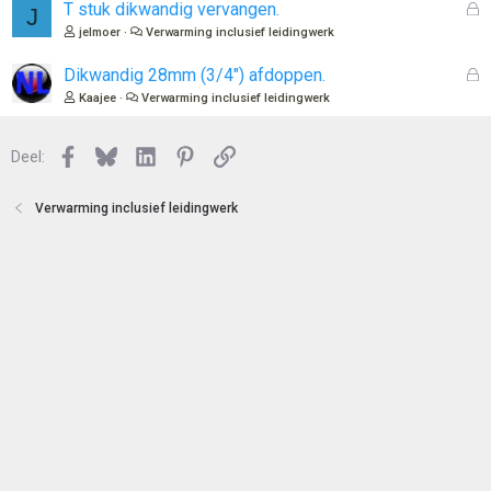
o
G
T stuk dikwandig vervangen.
J
t
e
jelmoer
Verwarming inclusief leidingwerk
e
s
n
l
G
Dikwandig 28mm (3/4") afdoppen.
o
e
Kaajee
Verwarming inclusief leidingwerk
t
s
e
l
n
Facebook
Bluesky
LinkedIn
Pinterest
Link
o
Deel:
t
e
Verwarming inclusief leidingwerk
n