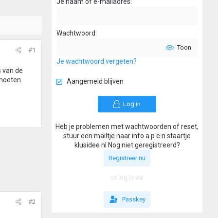
Je naam of e-mailadres
Wachtwoord
Toon
#1
Je wachtwoord vergeten?
s van de
 moeten
Aangemeld blijven
Log in
Heb je problemen met wachtwoorden of reset,
stuur een mailtje naar info a p e n staartje
klusidee nl Nog niet geregistreerd?
Registreer nu
or log in via
Passkey
#2