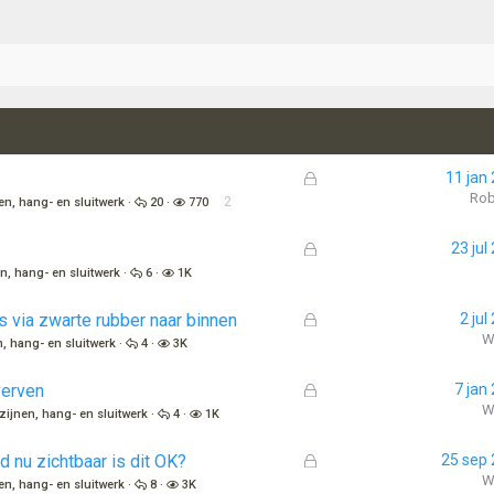
G
11 jan
e
Rob
2
en, hang- en sluitwerk
20
770
s
l
G
23 jul
o
e
n, hang- en sluitwerk
6
1K
t
s
e
l
G
s via zwarte rubber naar binnen
2 jul
n
o
e
W
, hang- en sluitwerk
4
3K
t
s
e
l
G
verven
7 jan
n
o
e
W
zijnen, hang- en sluitwerk
4
1K
t
s
e
l
G
 nu zichtbaar is dit OK?
25 sep
n
o
e
W
en, hang- en sluitwerk
8
3K
t