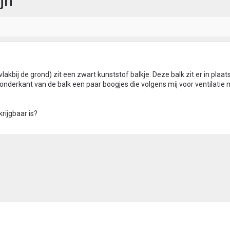
jn
akbij de grond) zit een zwart kunststof balkje. Deze balk zit er in plaat
e onderkant van de balk een paar boogjes die volgens mij voor ventilatie
rijgbaar is?