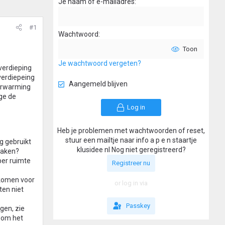
Je naam of e-mailadres
#1
Wachtwoord
Toon
Je wachtwoord vergeten?
 verdieping
verdiepeing
Aangemeld blijven
verwarming
ge de
Log in
Heb je problemen met wachtwoorden of reset,
stuur een mailtje naar info a p e n staartje
g gebruikt
klusidee nl Nog niet geregistreerd?
maken?
per ruimte
Registreer nu
ekomen voor
or log in via
ten niet
Passkey
gen, zie
t om het