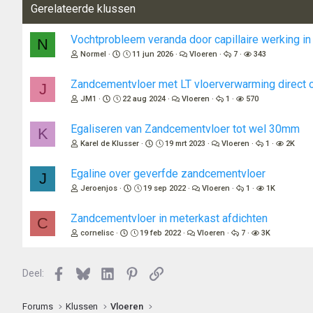
Gerelateerde klussen
Vochtprobleem veranda door capillaire werking 
N
Normel
11 jun 2026
Vloeren
7
343
Zandcementvloer met LT vloerverwarming direct o
J
JM1
22 aug 2024
Vloeren
1
570
Egaliseren van Zandcementvloer tot wel 30mm
K
Karel de Klusser
19 mrt 2023
Vloeren
1
2K
Egaline over geverfde zandcementvloer
J
Jeroenjos
19 sep 2022
Vloeren
1
1K
Zandcementvloer in meterkast afdichten
C
cornelisc
19 feb 2022
Vloeren
7
3K
Facebook
Bluesky
LinkedIn
Pinterest
Link
Deel:
Forums
Klussen
Vloeren