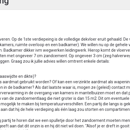
ing
eren. Op de 1ste verdiepeing is de volledige dekvloer eruit gehaald. De
amers, ruimte overloop en een badkamer). We willen nu op de gehele 
en. Badkamer dikker ivm wegwerken leidingwerk. Hierop komt de vloer
orten met ongeveer 7 cm zandcement. Op ongeveer 3 cm (zeg halverwe
en. Graag zou ik jullie advies willen omtrent enkele details:
aaswijdte en dikte)?
s aardmat gebruikt worden? Of kan een verzinkte aardmat als wapenin
n in de badkamer? Als dat laatste waar is, mogen ze (geleid) contact 
erverwarming in de overgang van kamers in mantelbuizen moet en dat 
an de zandcementlaag die niet groter is dan 15 m2. Dit om eventuele
 mogelijk te maken bij temperatuurverschillen. Een partij die langs is g
r aan dat hij de hele verdieping als één laag zou storten en compartimen
partij te horen dat we een spulletje door het zandcement moeten men
eft aan dat dit onzin is en hij dit niet wil doen. "Alsof je er dreft in gooi