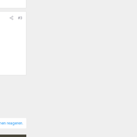
#3
nnen reageren.