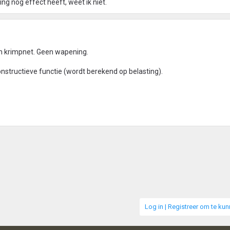
ng nog effect heeft, weet ik niet.
en krimpnet. Geen wapening.
onstructieve functie (wordt berekend op belasting).
Log in | Registreer om te ku