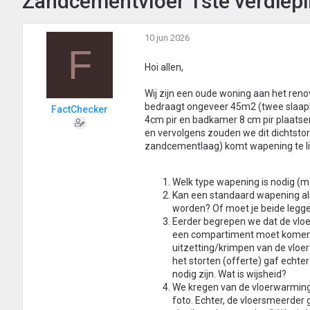
Zandcementvloer 1ste verdiep
10 jun 2026
F
Hoi allen,
Wij zijn een oude woning aan het renov
bedraagt ongeveer 45m2 (twee slaapk
FactChecker
4cm pir en badkamer 8 cm pir plaats
en vervolgens zouden we dit dichtst
zandcementlaag) komt wapening te ligg
Welk type wapening is nodig (m
Kan een standaard wapening al
worden? Of moet je beide legge
Eerder begrepen we dat de vlo
een compartiment moet komen v
uitzetting/krimpen van de vloer
het storten (offerte) gaf echte
nodig zijn. Wat is wijsheid?
We kregen van de vloerwarming 
foto. Echter, de vloersmeerder ge