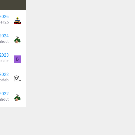
 2026
je125
 2024
nhout
 2023
B
eizier
 2022
obdeb
 2022
nhout