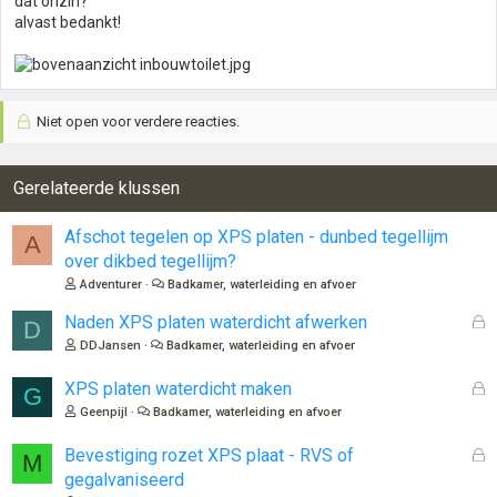
dat onzin?
alvast bedankt!
Niet open voor verdere reacties.
Gerelateerde klussen
Afschot tegelen op XPS platen - dunbed tegellijm
A
over dikbed tegellijm?
Adventurer
Badkamer, waterleiding en afvoer
G
Naden XPS platen waterdicht afwerken
D
e
DDJansen
Badkamer, waterleiding en afvoer
s
l
G
XPS platen waterdicht maken
G
o
e
Geenpijl
Badkamer, waterleiding en afvoer
t
s
e
l
G
Bevestiging rozet XPS plaat - RVS of
M
n
o
e
gegalvaniseerd
t
s