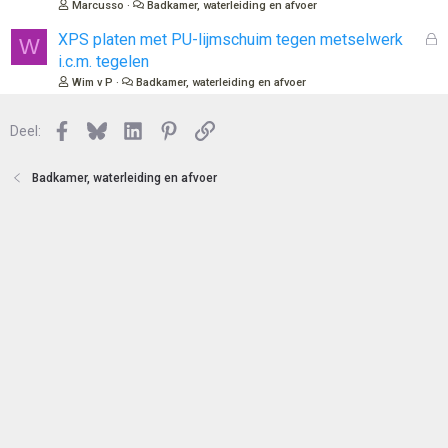
Marcusso
Badkamer, waterleiding en afvoer
e
l
n
o
G
XPS platen met PU-lijmschuim tegen metselwerk
W
t
e
i.c.m. tegelen
e
s
Wim v P
Badkamer, waterleiding en afvoer
n
l
o
Facebook
Bluesky
LinkedIn
Pinterest
Link
Deel:
t
e
n
Badkamer, waterleiding en afvoer