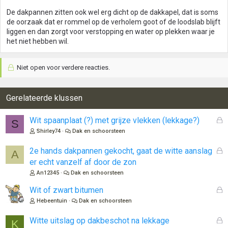
De dakpannen zitten ook wel erg dicht op de dakkapel, dat is soms
de oorzaak dat er rommel op de verholem goot of de loodslab blijft
liggen en dan zorgt voor verstopping en water op plekken waar je
het niet hebben wil.
Niet open voor verdere reacties.
Gerelateerde klussen
G
Wit spaanplaat (?) met grijze vlekken (lekkage?)
S
e
Shirley74
Dak en schoorsteen
s
l
G
2e hands dakpannen gekocht, gaat de witte aanslag
A
o
e
er echt vanzelf af door de zon
t
s
An12345
Dak en schoorsteen
e
l
n
o
G
Wit of zwart bitumen
t
e
Hebeentuin
Dak en schoorsteen
e
s
n
l
G
Witte uitslag op dakbeschot na lekkage
K
o