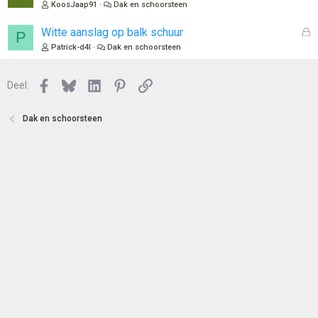
e
KoosJaap91
Dak en schoorsteen
t
s
e
l
G
Witte aanslag op balk schuur
P
n
o
e
Patrick-d4l
Dak en schoorsteen
t
s
e
l
n
Facebook
Bluesky
LinkedIn
Pinterest
Link
o
Deel:
t
e
Dak en schoorsteen
n