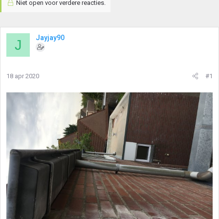
Niet open voor verdere reacties.
Jayjay90
J
18 apr 2020
#1