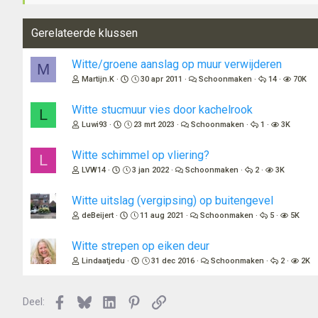
Gerelateerde klussen
Witte/groene aanslag op muur verwijderen
M
Martijn.K
30 apr 2011
Schoonmaken
14
70K
Witte stucmuur vies door kachelrook
L
Luwi93
23 mrt 2023
Schoonmaken
1
3K
Witte schimmel op vliering?
L
LVW14
3 jan 2022
Schoonmaken
2
3K
Witte uitslag (vergipsing) op buitengevel
deBeijert
11 aug 2021
Schoonmaken
5
5K
Witte strepen op eiken deur
Lindaatjedu
31 dec 2016
Schoonmaken
2
2K
Facebook
Bluesky
LinkedIn
Pinterest
Link
Deel: