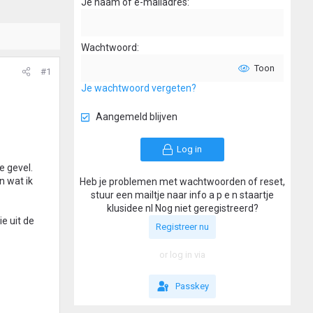
Je naam of e-mailadres
Wachtwoord
Toon
#1
Je wachtwoord vergeten?
Aangemeld blijven
Log in
e gevel.
n wat ik
Heb je problemen met wachtwoorden of reset,
stuur een mailtje naar info a p e n staartje
klusidee nl Nog niet geregistreerd?
e uit de
Registreer nu
or log in via
Passkey