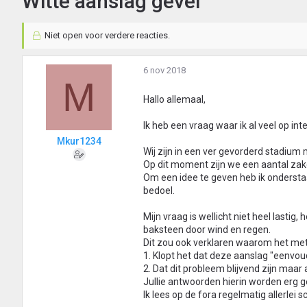
Witte aanslag gevel
Niet open voor verdere reacties.
6 nov 2018
M
Hallo allemaal,
Ik heb een vraag waar ik al veel op in
Mkur1234
Wij zijn in een ver gevorderd stadium
Op dit moment zijn we een aantal zak
Om een idee te geven heb ik ondersta
bedoel.
Mijn vraag is wellicht niet heel lasti
baksteen door wind en regen.
Dit zou ook verklaren waarom het met
1. Klopt het dat deze aanslag "eenvou
2. Dat dit probleem blijvend zijn maa
Jullie antwoorden hierin worden erg 
Ik lees op de fora regelmatig allerlei 