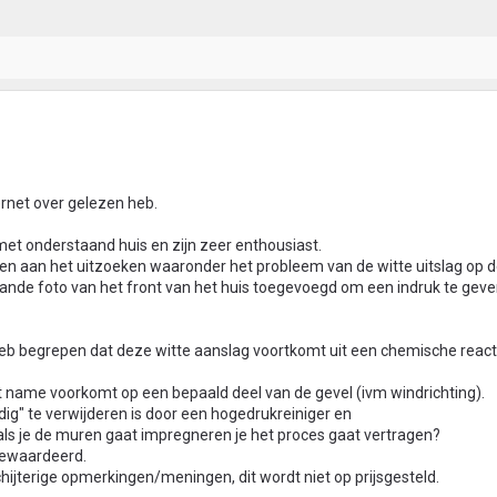
ternet over gelezen heb.
 met onderstaand huis en zijn zeer enthousiast.
en aan het uitzoeken waaronder het probleem van de witte uitslag op d
ande foto van het front van het huis toegevoegd om een indruk te geve
g, heb begrepen dat deze witte aanslag voortkomt uit een chemische reacti
 name voorkomt op een bepaald deel van de gevel (ivm windrichting).
dig" te verwijderen is door een hogedrukreiniger en
r als je de muren gaat impregneren je het proces gaat vertragen?
gewaardeerd.
schijterige opmerkingen/meningen, dit wordt niet op prijsgesteld.