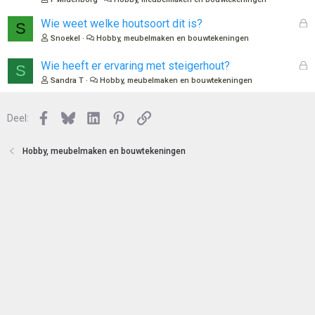
e
l
n
o
G
Wie weet welke houtsoort dit is?
S
t
e
Snoekel
Hobby, meubelmaken en bouwtekeningen
e
s
n
l
G
Wie heeft er ervaring met steigerhout?
S
o
e
Sandra T
Hobby, meubelmaken en bouwtekeningen
t
s
e
l
n
Facebook
Bluesky
LinkedIn
Pinterest
Link
o
Deel:
t
e
Hobby, meubelmaken en bouwtekeningen
n