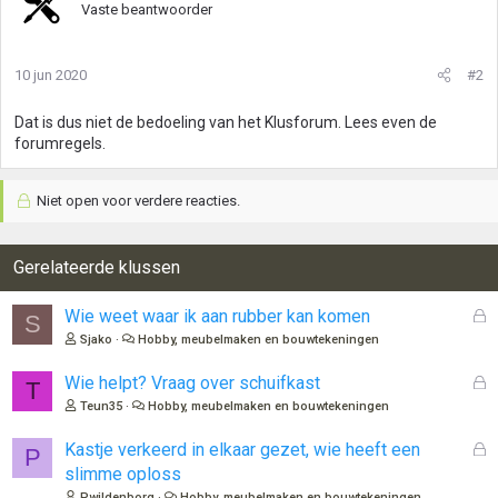
Vaste beantwoorder
10 jun 2020
#2
Dat is dus niet de bedoeling van het Klusforum. Lees even de
forumregels.
Niet open voor verdere reacties.
Gerelateerde klussen
G
Wie weet waar ik aan rubber kan komen
S
e
Sjako
Hobby, meubelmaken en bouwtekeningen
s
l
G
Wie helpt? Vraag over schuifkast
T
o
e
Teun35
Hobby, meubelmaken en bouwtekeningen
t
s
e
l
G
Kastje verkeerd in elkaar gezet, wie heeft een
P
n
o
e
slimme oploss
t
s
Pwildenborg
Hobby, meubelmaken en bouwtekeningen