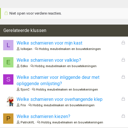
Niet open voor verdere reacties.
Gerelateerde klussen
G
Welke scharnieren voor mijn kast
L
e
lolkejan
Hobby, meubelmaken en bouwtekeningen
s
l
G
Welke scharnieren voor valklep?
E
o
e
Edko
Hobby, meubelmaken en bouwtekeningen
t
s
e
l
G
Welke scharnier voor inliggende deur met
S
n
o
e
opliggende omlijsting?
t
s
SjonC
Hobby, meubelmaken en bouwtekeningen
e
l
n
o
G
Welke scharnieren voor overhangende klep
t
e
Frix
Hobby, meubelmaken en bouwtekeningen
e
s
n
l
G
Welke scharnieren kiezen?
P
o
e
PatrickVL
Hobby, meubelmaken en bouwtekeningen
t
s