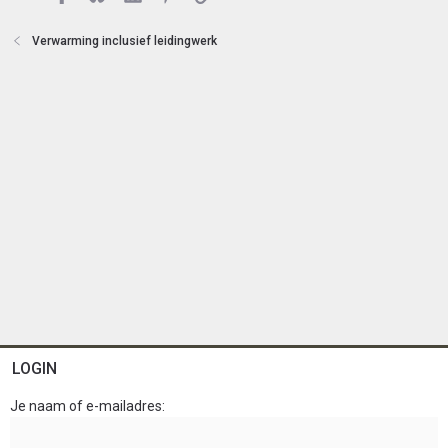
t
e
Verwarming inclusief leidingwerk
n
LOGIN
Je naam of e-mailadres