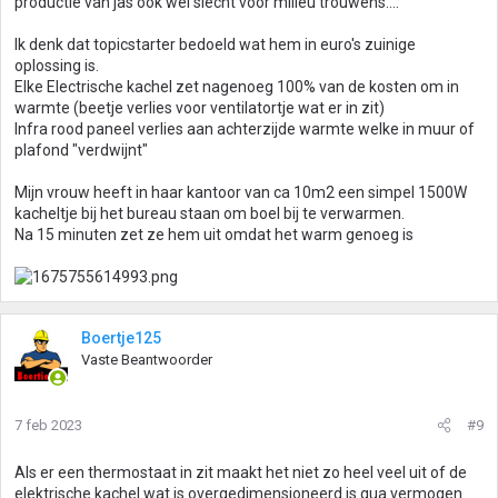
productie van jas ook wel slecht voor milieu trouwens....
Ik denk dat topicstarter bedoeld wat hem in euro's zuinige
oplossing is.
Elke Electrische kachel zet nagenoeg 100% van de kosten om in
warmte (beetje verlies voor ventilatortje wat er in zit)
Infra rood paneel verlies aan achterzijde warmte welke in muur of
plafond "verdwijnt"
Mijn vrouw heeft in haar kantoor van ca 10m2 een simpel 1500W
kacheltje bij het bureau staan om boel bij te verwarmen.
Na 15 minuten zet ze hem uit omdat het warm genoeg is
Boertje125
Vaste Beantwoorder
7 feb 2023
#9
Als er een thermostaat in zit maakt het niet zo heel veel uit of de
elektrische kachel wat is overgedimensioneerd is qua vermogen