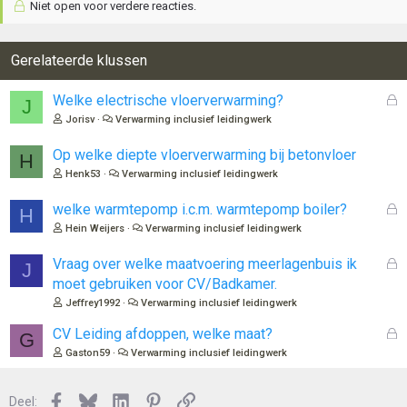
Niet open voor verdere reacties.
Gerelateerde klussen
G
Welke electrische vloerverwarming?
J
e
Jorisv
Verwarming inclusief leidingwerk
s
l
Op welke diepte vloerverwarming bij betonvloer
H
o
Henk53
Verwarming inclusief leidingwerk
t
e
G
welke warmtepomp i.c.m. warmtepomp boiler?
H
n
e
Hein Weijers
Verwarming inclusief leidingwerk
s
l
G
Vraag over welke maatvoering meerlagenbuis ik
J
o
e
moet gebruiken voor CV/Badkamer.
t
s
Jeffrey1992
Verwarming inclusief leidingwerk
e
l
n
o
G
CV Leiding afdoppen, welke maat?
G
t
e
Gaston59
Verwarming inclusief leidingwerk
e
s
n
l
Facebook
Bluesky
LinkedIn
Pinterest
Link
o
Deel: