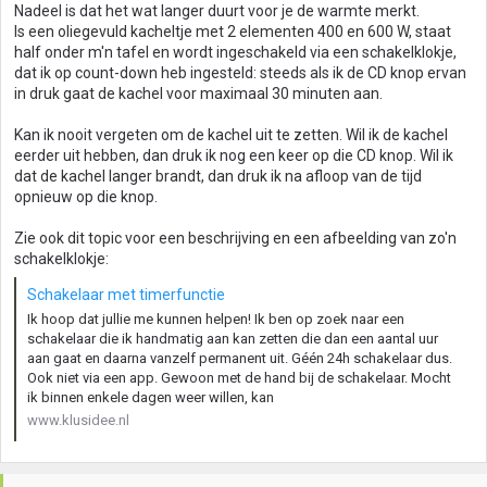
Nadeel is dat het wat langer duurt voor je de warmte merkt.
Is een oliegevuld kacheltje met 2 elementen 400 en 600 W, staat
half onder m'n tafel en wordt ingeschakeld via een schakelklokje,
dat ik op count-down heb ingesteld: steeds als ik de CD knop ervan
in druk gaat de kachel voor maximaal 30 minuten aan.
Kan ik nooit vergeten om de kachel uit te zetten. Wil ik de kachel
eerder uit hebben, dan druk ik nog een keer op die CD knop. Wil ik
dat de kachel langer brandt, dan druk ik na afloop van de tijd
opnieuw op die knop.
Zie ook dit topic voor een beschrijving en een afbeelding van zo'n
schakelklokje:
Schakelaar met timerfunctie
Ik hoop dat jullie me kunnen helpen! Ik ben op zoek naar een
schakelaar die ik handmatig aan kan zetten die dan een aantal uur
aan gaat en daarna vanzelf permanent uit. Géén 24h schakelaar dus.
Ook niet via een app. Gewoon met de hand bij de schakelaar. Mocht
ik binnen enkele dagen weer willen, kan
www.klusidee.nl