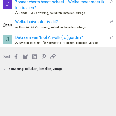
l
G
Zonnescherm hangt scheef - Welke moer moet ik
D
n
o
e
losdraaien?
t
s
Dendo
Zonwering, rolluiken, lamellen, vitrage
e
l
n
o
G
Welke buismotor is dit?
t
e
Theo24
Zonwering, rolluiken, lamellen, vitrage
e
s
n
l
G
Dakraam van 'Blefa', welk (rol)gordijn?
J
o
e
juwelen-egel.3m
Zonwering, rolluiken, lamellen, vitrage
t
s
e
l
n
Facebook
Bluesky
LinkedIn
Pinterest
Link
o
Deel:
t
e
Zonwering, rolluiken, lamellen, vitrage
n