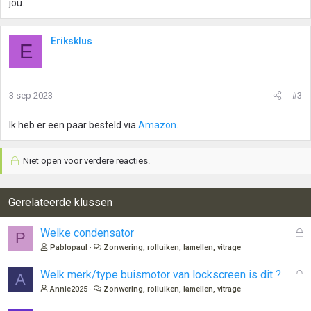
jou.
Eriksklus
E
3 sep 2023
#3
Ik heb er een paar besteld via
Amazon
.
Niet open voor verdere reacties.
Gerelateerde klussen
G
Welke condensator
P
e
Pablopaul
Zonwering, rolluiken, lamellen, vitrage
s
l
G
Welk merk/type buismotor van lockscreen is dit ?
A
o
e
Annie2025
Zonwering, rolluiken, lamellen, vitrage
t
s
e