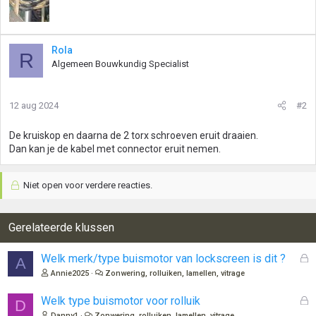
Rola
R
Algemeen Bouwkundig Specialist
12 aug 2024
#2
De kruiskop en daarna de 2 torx schroeven eruit draaien.
Dan kan je de kabel met connector eruit nemen.
Niet open voor verdere reacties.
Gerelateerde klussen
G
Welk merk/type buismotor van lockscreen is dit ?
A
e
Annie2025
Zonwering, rolluiken, lamellen, vitrage
s
l
G
Welk type buismotor voor rolluik
D
o
e
Danny1
Zonwering, rolluiken, lamellen, vitrage