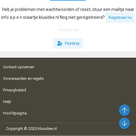
Heb je problemen met wachtwoorden of reset, stuur een mailtje naar
info a p e n staartje klusidee nl Nog niet geregistreerd?
Registreer nu
or log in via
Passkey
Contact opnemen
Voorwaarden en regels
Privacybeleid
Help
Bo
Hoofdpagina
On
Copyright © 2020 Klusidee.nl