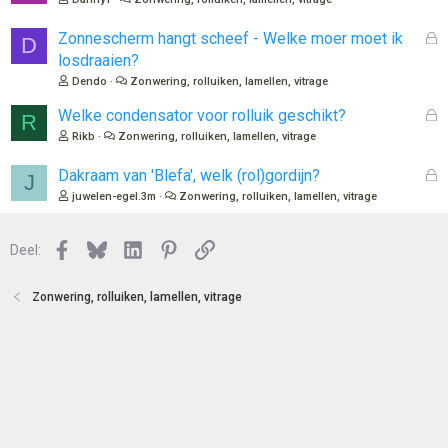
t
s
e
l
G
Zonnescherm hangt scheef - Welke moer moet ik
D
n
o
e
losdraaien?
t
s
Dendo
Zonwering, rolluiken, lamellen, vitrage
e
l
n
o
G
Welke condensator voor rolluik geschikt?
R
t
e
Rikb
Zonwering, rolluiken, lamellen, vitrage
e
s
n
l
G
Dakraam van 'Blefa', welk (rol)gordijn?
J
o
e
juwelen-egel.3m
Zonwering, rolluiken, lamellen, vitrage
t
s
e
l
n
Facebook
Bluesky
LinkedIn
Pinterest
Link
o
Deel:
t
e
Zonwering, rolluiken, lamellen, vitrage
n