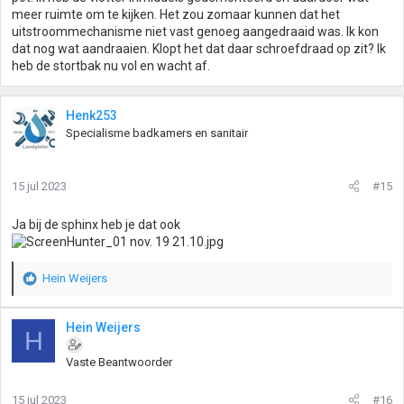
meer ruimte om te kijken. Het zou zomaar kunnen dat het
uitstroommechanisme niet vast genoeg aangedraaid was. Ik kon
dat nog wat aandraaien. Klopt het dat daar schroefdraad op zit? Ik
heb de stortbak nu vol en wacht af.
Henk253
Specialisme badkamers en sanitair
15 jul 2023
#15
Ja bij de sphinx heb je dat ook
Hein Weijers
W
a
a
Hein Weijers
H
r
d
Vaste Beantwoorder
e
r
i
15 jul 2023
#16