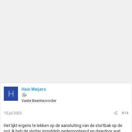
Hein Weijers
H
Vaste Beantwoorder
15 jul 2023
#14
Het lijkt ergens te lekken op de aansluiting van de stortbak op de
pot. Ik heb de vlotter inmiddels gedemonteerd en daardoor wat