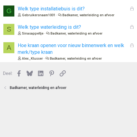
t
s
e
l
G
Welk type installatiebuis is dit?
G
n
o
e
Gebruikersnaam1001
Badkamer, waterleiding en afvoer
t
s
e
l
G
Welk type waterleiding is dit?
S
n
o
e
Sinasappeltje
Badkamer, waterleiding en afvoer
t
s
e
l
G
Hoe kraan openen voor nieuw binnenwerk en welk
A
n
o
e
merk/type kraan
t
s
Alex_Klusser
Badkamer, waterleiding en afvoer
e
l
n
o
Facebook
Bluesky
LinkedIn
Pinterest
Link
Deel:
t
e
n
Badkamer, waterleiding en afvoer