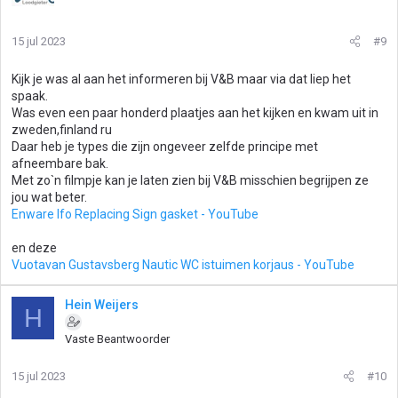
15 jul 2023
#9
Kijk je was al aan het informeren bij V&B maar via dat liep het
spaak.
Was even een paar honderd plaatjes aan het kijken en kwam uit in
zweden,finland ru
Daar heb je types die zijn ongeveer zelfde principe met
afneembare bak.
Met zo`n filmpje kan je laten zien bij V&B misschien begrijpen ze
jou wat beter.
Enware Ifo Replacing Sign gasket - YouTube
en deze
Vuotavan Gustavsberg Nautic WC istuimen korjaus - YouTube
Hein Weijers
H
Vaste Beantwoorder
15 jul 2023
#10