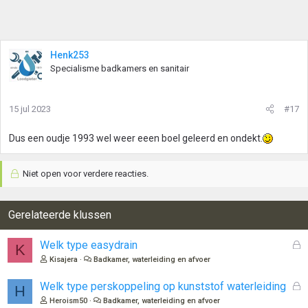
Henk253
Specialisme badkamers en sanitair
15 jul 2023
#17
Dus een oudje 1993 wel weer eeen boel geleerd en ondekt.
Niet open voor verdere reacties.
Gerelateerde klussen
G
Welk type easydrain
K
e
Kisajera
Badkamer, waterleiding en afvoer
s
l
G
Welk type perskoppeling op kunststof waterleiding
H
o
e
Heroism50
Badkamer, waterleiding en afvoer