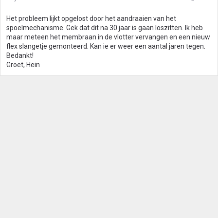
n
g
Het probleem lijkt opgelost door het aandraaien van het
e
spoelmechanisme. Gek dat dit na 30 jaar is gaan loszitten. Ik heb
n
maar meteen het membraan in de vlotter vervangen en een nieuw
:
flex slangetje gemonteerd. Kan ie er weer een aantal jaren tegen.
Bedankt!
Groet, Hein