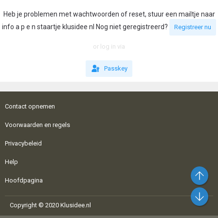
Heb je problemen met wachtwoorden of reset, stuur een mailtje naar
info a p e n staartje klusidee nl Nog niet geregistreerd?
Registreer nu
or log in via
Passkey
Contact opnemen
Voorwaarden en regels
Privacybeleid
Help
Bo
Hoofdpagina
On
Copyright © 2020 Klusidee.nl