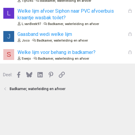
Tijn345
Badkamer, waterleiding en afvoer
n
l
o
G
Welke lijm afvoer Siphon naar PVC afvoerbuis
L
t
e
kraantje wasbak toilet?
e
s
L.vanBeek97
Badkamer, waterleiding en afvoer
n
l
o
G
Gaasband wedi welke lijm
J
t
e
Joco
Badkamer, waterleiding en afvoer
e
s
n
l
G
Welke lijm voor behang in badkamer?
S
o
e
Swejo
Badkamer, waterleiding en afvoer
t
s
e
l
n
Facebook
Bluesky
LinkedIn
Pinterest
Link
o
Deel:
t
e
Badkamer, waterleiding en afvoer
n