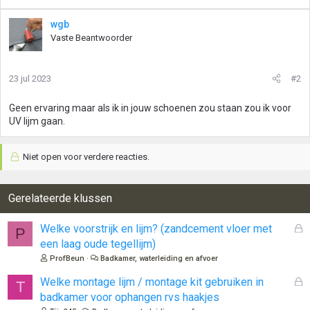
wgb
Vaste Beantwoorder
23 jul 2023
#2
Geen ervaring maar als ik in jouw schoenen zou staan zou ik voor
UV lijm gaan.
Niet open voor verdere reacties.
Gerelateerde klussen
G
Welke voorstrijk en lijm? (zandcement vloer met
P
e
een laag oude tegellijm)
s
ProfBeun
Badkamer, waterleiding en afvoer
l
o
G
Welke montage lijm / montage kit gebruiken in
T
t
e
badkamer voor ophangen rvs haakjes
e
s