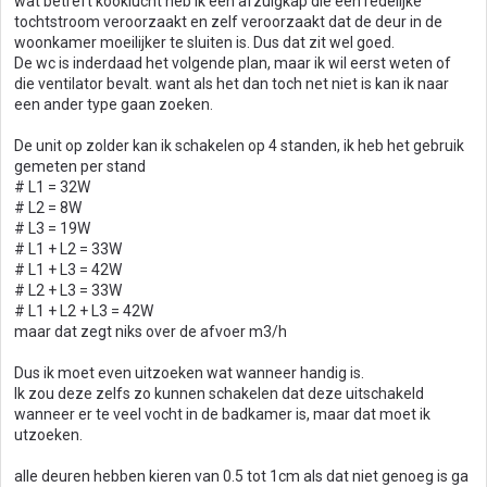
wat betreft kooklucht heb ik een afzuigkap die een redelijke
tochtstroom veroorzaakt en zelf veroorzaakt dat de deur in de
woonkamer moeilijker te sluiten is. Dus dat zit wel goed.
De wc is inderdaad het volgende plan, maar ik wil eerst weten of
die ventilator bevalt. want als het dan toch net niet is kan ik naar
een ander type gaan zoeken.
De unit op zolder kan ik schakelen op 4 standen, ik heb het gebruik
gemeten per stand
# L1 = 32W
# L2 = 8W
# L3 = 19W
# L1 + L2 = 33W
# L1 + L3 = 42W
# L2 + L3 = 33W
# L1 + L2 + L3 = 42W
maar dat zegt niks over de afvoer m3/h
Dus ik moet even uitzoeken wat wanneer handig is.
Ik zou deze zelfs zo kunnen schakelen dat deze uitschakeld
wanneer er te veel vocht in de badkamer is, maar dat moet ik
utzoeken.
alle deuren hebben kieren van 0.5 tot 1cm als dat niet genoeg is ga