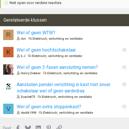
Niet open voor verdere reacties.
Gerelateerde klussen
Wel of geen WTW?
R
rbn
Elektrisch, verlichting en ventilatie
G
Wel of geen hoofdschakelaar.
K
e
k.J
Elektrisch, verlichting en ventilatie
s
l
G
Wel of geen 3-fasen aansluiting nemen?
o
e
Henry Dekker
Elektrisch, verlichting en ventilatie
t
s
e
l
G
Aansluiten pendel verlichting in kast met snoer
n
o
e
schakelaar wel of geen aardedraa
t
s
Scarlett73
Elektrisch, verlichting en ventilatie
e
l
n
o
G
Wel of geen extra stoppenkast?
V
t
e
vladik1994
Elektrisch, verlichting en ventilatie
e
s
n
l
Facebook
Bluesky
LinkedIn
Pinterest
Link
o
Deel: