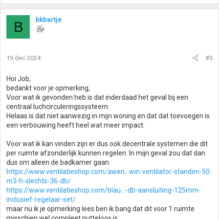
bkbartje
B
19 dec 2024
#3
Hoi Job,
bedankt voor je opmerking,
Voor wat ik gevonden heb is dat inderdaad het geval bij een
centraal luchcirculeringssysteem.
Helaas is dat niet aanwezig in mijn woning en dat dat toevoegen is
een verbouwing heeft heel wat meer impact.
Voor wat ik kan vinden zijn er dus ook decentrale systemen die dit
per ruimte afzonderlijk kunnen regelen. In mijn geval zou dat dan
dus om alleen de badkamer gaan.
https://www.ventilatieshop.com/awen...win-ventilator-standen-50-
m3-h-slechts-36-db/
https://www.ventilatieshop.com/blau...-db-aansluiting-125mm-
inclusief-regelaar-set/
maar nu ik je opmerking lees ben ik bang dat dit voor 1 ruimte
misschien wel compleet nutteloos is