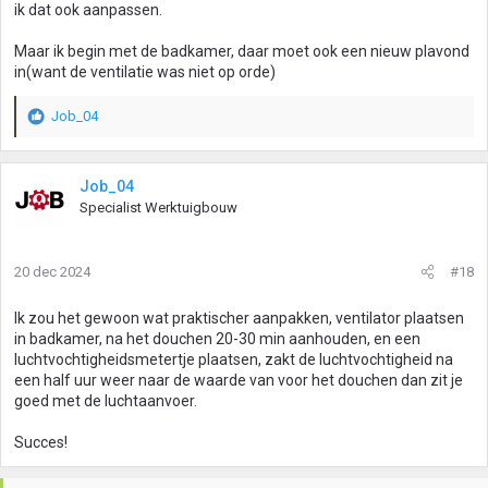
ik dat ook aanpassen.
Maar ik begin met de badkamer, daar moet ook een nieuw plavond
in(want de ventilatie was niet op orde)
Job_04
W
a
a
r
Job_04
d
Specialist Werktuigbouw
e
r
i
20 dec 2024
#18
n
g
Ik zou het gewoon wat praktischer aanpakken, ventilator plaatsen
e
in badkamer, na het douchen 20-30 min aanhouden, en een
n
luchtvochtigheidsmetertje plaatsen, zakt de luchtvochtigheid na
:
een half uur weer naar de waarde van voor het douchen dan zit je
goed met de luchtaanvoer.
Succes!