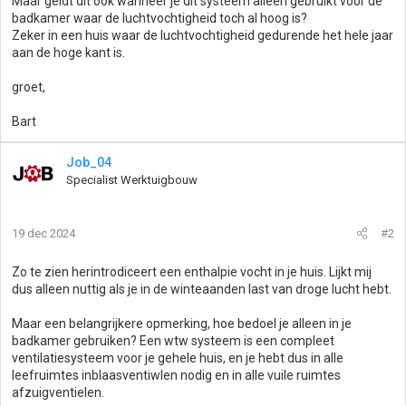
Maar geldt dit ook wanneer je dit systeem alleen gebruikt voor de
badkamer waar de luchtvochtigheid toch al hoog is?
Zeker in een huis waar de luchtvochtigheid gedurende het hele jaar
aan de hoge kant is.
groet,
Bart
Job_04
Specialist Werktuigbouw
19 dec 2024
#2
Zo te zien herintrodiceert een enthalpie vocht in je huis. Lijkt mij
dus alleen nuttig als je in de winteaanden last van droge lucht hebt.
Maar een belangrijkere opmerking, hoe bedoel je alleen in je
badkamer gebruiken? Een wtw systeem is een compleet
ventilatiesysteem voor je gehele huis, en je hebt dus in alle
leefruimtes inblaasventiwlen nodig en in alle vuile ruimtes
afzuigventielen.