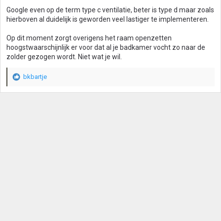
Google even op de term type c ventilatie, beter is type d maar zoals
hierboven al duidelijk is geworden veel lastiger te implementeren.
Op dit moment zorgt overigens het raam openzetten
hoogstwaarschijnlijk er voor dat al je badkamer vocht zo naar de
zolder gezogen wordt. Niet wat je wil.
bkbartje
W
a
a
r
d
e
r
i
n
g
e
n
: