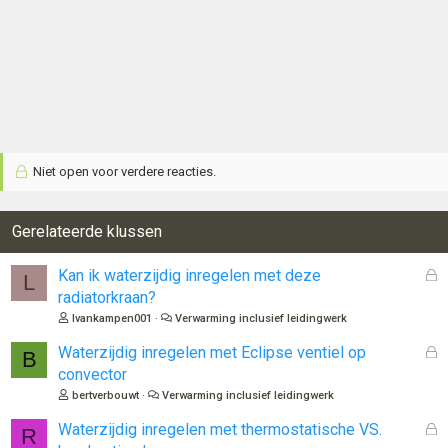
Niet open voor verdere reacties.
Gerelateerde klussen
G
Kan ik waterzijdig inregelen met deze
L
e
radiatorkraan?
s
lvankampen001
Verwarming inclusief leidingwerk
l
o
G
Waterzijdig inregelen met Eclipse ventiel op
B
t
e
convector
e
s
bertverbouwt
Verwarming inclusief leidingwerk
n
l
o
G
Waterzijdig inregelen met thermostatische VS.
R
t
e