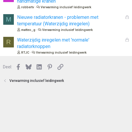
handmatige kranen
e
s
robbertv
Verwarming inclusief leidingwerk
n
l
o
G
Nieuwe radiatorkranen - problemen met
M
t
e
temperatuur (Waterzijdig inregelen)
e
s
matteo_g
Verwarming inclusief leidingwerk
n
l
o
G
Waterzijdig inregelen met 'normale'
R
t
e
radiatorknoppen
e
s
RTJC
Verwarming inclusief leidingwerk
n
l
o
Facebook
Bluesky
LinkedIn
Pinterest
Link
Deel:
t
e
n
Verwarming inclusief leidingwerk