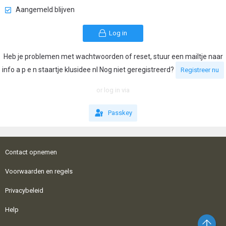
Aangemeld blijven
Log in
Heb je problemen met wachtwoorden of reset, stuur een mailtje naar
info a p e n staartje klusidee nl Nog niet geregistreerd?
Registreer nu
or log in via
Passkey
Contact opnemen
Voorwaarden en regels
Privacybeleid
Help
Bo