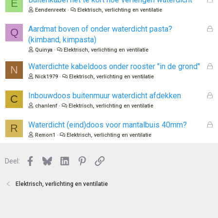
E
e
Eendenreetx
Elektrisch, verlichting en ventilatie
s
l
G
Aardmat boven of onder waterdicht pasta?
Q
o
e
(kimband, kimpasta)
t
s
Quinya
Elektrisch, verlichting en ventilatie
e
l
n
o
G
Waterdichte kabeldoos onder rooster "in de grond"
N
t
e
Nick1979
Elektrisch, verlichting en ventilatie
e
s
n
l
G
Inbouwdoos buitenmuur waterdicht afdekken
C
o
e
chanlenf
Elektrisch, verlichting en ventilatie
t
s
e
l
G
Waterdicht (eind)doos voor mantalbuis 40mm?
R
n
o
e
Remon1
Elektrisch, verlichting en ventilatie
t
s
e
l
n
Facebook
Bluesky
LinkedIn
Pinterest
Link
o
Deel:
t
e
Elektrisch, verlichting en ventilatie
n