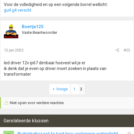
Voor de volledigheid en op een volgende borrel wellicht:
gu4 g4 verschl
Boertje125
Vaste Beantwoorder
12 jan 2025
#23
led driver 12v ip67 dimbaar hoeveel wil je er
ik denk dat je even op driver moet zoeken in plaats van
transformater
Vorige
1
2
Niet open voor verdere reacties.
Gerelateerde klussen
G
Buitenkabel net te kort hoe verlengen waterdicht