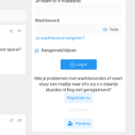
Je naam of e-mailadres
Wachtwoord
Toon
#1
Je wachtwoord vergeten?
or spul is?
Aangemeld blijven
Log in
Heb je problemen met wachtwoorden of reset,
stuur een mailtje naar info a p e n staartje
klusidee nl Nog niet geregistreerd?
Registreer nu
or log in via
#2
Passkey