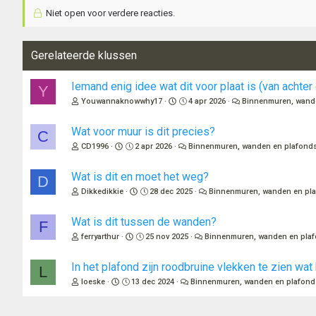
Niet open voor verdere reacties.
Gerelateerde klussen
Iemand enig idee wat dit voor plaat is (van achter
Y
Youwannaknowwhy17
4 apr 2026
Binnenmuren, wand
Wat voor muur is dit precies?
C
CD1996
2 apr 2026
Binnenmuren, wanden en plafond
Wat is dit en moet het weg?
D
Dikkedikkie
28 dec 2025
Binnenmuren, wanden en pl
Wat is dit tussen de wanden?
F
ferryarthur
25 nov 2025
Binnenmuren, wanden en pla
In het plafond zijn roodbruine vlekken te zien wat 
L
loeske
13 dec 2024
Binnenmuren, wanden en plafond