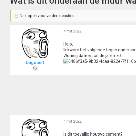
Wat is dit onderaan de muur w
Niet open voor verdere reacties.
4 mrt 2022
Halo,
Ik kwam het volgende tegen onderaan 
Woning dateert uit de jaren 70.
Dagobert
4 mrt 2022
is dit toevallig houtwolcement?