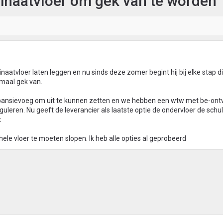
minaatvloer om gek van te worden
naatvloer laten leggen en nu sinds deze zomer begint hij bij elke stap di
emaal gek van.
pansievoeg om uit te kunnen zetten en we hebben een wtw met be-ont
uleren. Nu geeft de leverancier als laatste optie de ondervloer de schul
t
le vloer te moeten slopen. Ik heb alle opties al geprobeerd