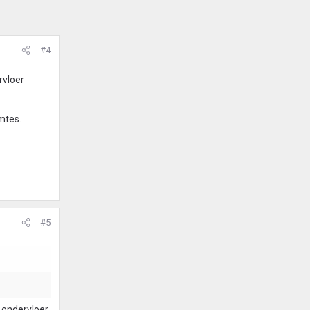
#4
rvloer
mtes.
#5
n ondervloer