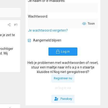
Je naam of e-mailadres
Wachtwoord
Toon
#1
Je wachtwoord vergeten?
e je zet te
Aangemeld blijven
vochtiger
Log in
d. Wij
Heb je problemen met wachtwoorden of reset,
stuur een mailtje naar info a p e n staartje
klusidee nl Nog niet geregistreerd?
Registreer nu
or log in via
Passkey