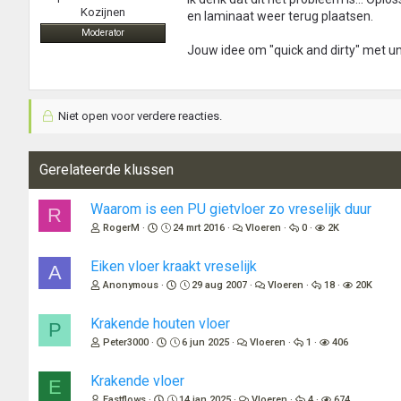
Kozijnen
en laminaat weer terug plaatsen.
Moderator
Jouw idee om "quick and dirty" met 
Niet open voor verdere reacties.
Gerelateerde klussen
Waarom is een PU gietvloer zo vreselijk duur
R
RogerM
24 mrt 2016
Vloeren
0
2K
Eiken vloer kraakt vreselijk
A
Anonymous
29 aug 2007
Vloeren
18
20K
Krakende houten vloer
P
Peter3000
6 jun 2025
Vloeren
1
406
Krakende vloer
E
Eastflows
14 jan 2025
Vloeren
4
674