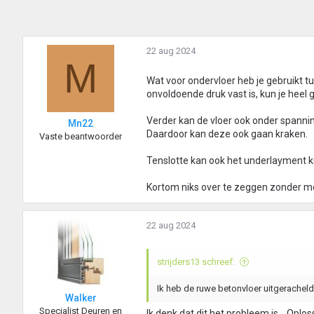
22 aug 2024
M
Wat voor ondervloer heb je gebruikt t
onvoldoende druk vast is, kun je heel g
Verder kan de vloer ook onder spannin
Mn22
Daardoor kan deze ook gaan kraken.
Vaste beantwoorder
Tenslotte kan ook het underlayment k
Kortom niks over te zeggen zonder me
22 aug 2024
strijders13 schreef:
Ik heb de ruwe betonvloer uitgerachel
Walker
Specialist Deuren en
Ik denk dat dit het probleem is... Oplos