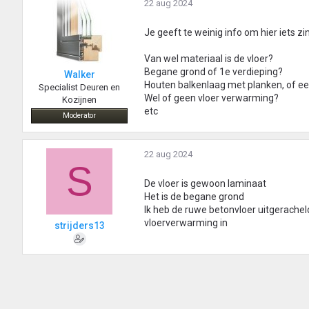
22 aug 2024
Je geeft te weinig info om hier iets z
Van wel materiaal is de vloer?
Begane grond of 1e verdieping?
Walker
Houten balkenlaag met planken, of e
Specialist Deuren en
Wel of geen vloer verwarming?
Kozijnen
etc
Moderator
22 aug 2024
S
De vloer is gewoon laminaat
Het is de begane grond
Ik heb de ruwe betonvloer uitgerachel
vloerverwarming in
strijders13