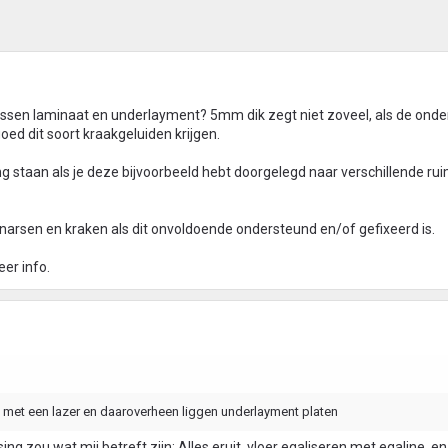
ussen laminaat en underlayment? 5mm dik zegt niet zoveel, als de onde
oed dit soort kraakgeluiden krijgen.
g staan als je deze bijvoorbeeld hebt doorgelegd naar verschillende rui
narsen en kraken als dit onvoldoende ondersteund en/of gefixeerd is.
er info.
d met een lazer en daaroverheen liggen underlayment platen
sing zou wat mij betreft zijn: Alles eruit, vloer egaliseren met egaline, e