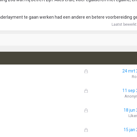
underlayment te gaan werken had een andere en betere voorbereiding g
Laatst bewerkt
G
24 mrt
e
Ro
s
l
G
11 sep
o
e
Anony
t
s
e
l
G
18 jun
n
o
e
IJke
t
s
e
l
G
15 jan
n
o
e