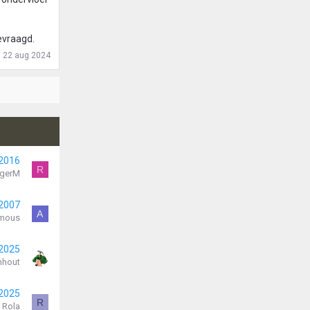
evraagd.
:
22 aug 2024
 2016
R
gerM
 2007
A
mous
 2025
nhout
 2025
R
Rola