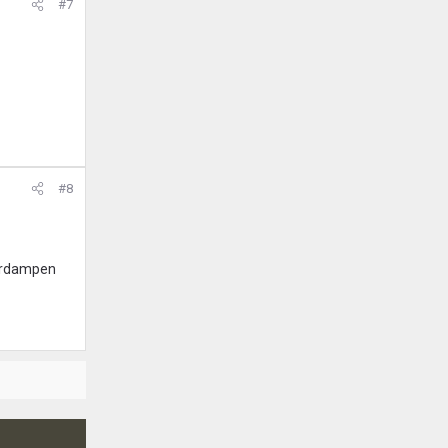
#7
#8
verdampen