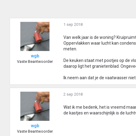
1 sep 2018
Van welk jaar is de woning? Kruiprui
Oppervlakken waar lucht kan condense
meten.
wgb
De keuken staat met pootjes op de vl
Vaste Beantwoorder
daarop ligt het granietenblad. Ongeve
Ik neem aan dat je de vaatwasser niet
2 sep 2018
Wat ik me bedenk, het is vreemd maar 
de kastjes en waarschijnlijk is de luch
wgb
Vaste Beantwoorder