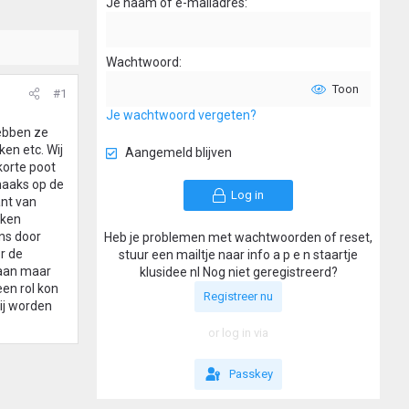
Je naam of e-mailadres
Wachtwoord
Toon
#1
Je wachtwoord vergeten?
hebben ze
en etc. Wij
Aangemeld blijven
korte poot
haaks op de
Log in
ant van
eken
ns door
Heb je problemen met wachtwoorden of reset,
r de
stuur een mailtje naar info a p e n staartje
gaan maar
klusidee nl Nog niet geregistreerd?
een rol kon
Registreer nu
wij worden
or log in via
Passkey