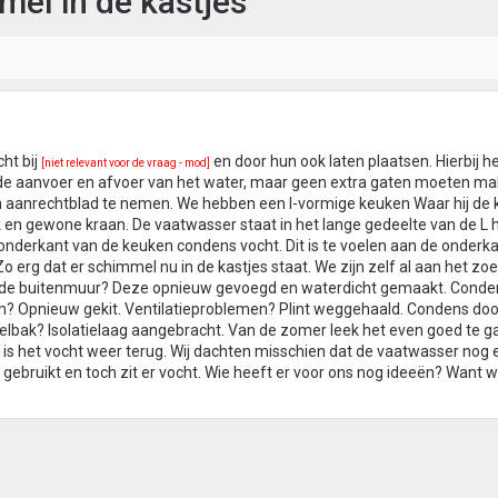
el in de kastjes
ht bij
en door hun ook laten plaatsen. Hierbij 
[niet relevant voor de vraag - mod]
 aanvoer en afvoer van het water, maar geen extra gaten moeten mak
 aanrechtblad te nemen. We hebben een l-vormige keuken Waar hij de 
 en gewone kraan. De vaatwasser staat in het lange gedeelte van de L 
 onderkant van de keuken condens vocht. Dit is te voelen aan de onderk
Zo erg dat er schimmel nu in de kastjes staat. We zijn zelf al aan het zo
r de buitenmuur? Deze opnieuw gevoegd en waterdicht gemaakt. Conde
? Opnieuw gekit. Ventilatieproblemen? Plint weggehaald. Condens doo
bak? Isolatielaag aangebracht. Van de zomer leek het even goed te 
 is het vocht weer terug. Wij dachten misschien dat de vaatwasser nog 
 gebruikt en toch zit er vocht. Wie heeft er voor ons nog ideeën? Want 