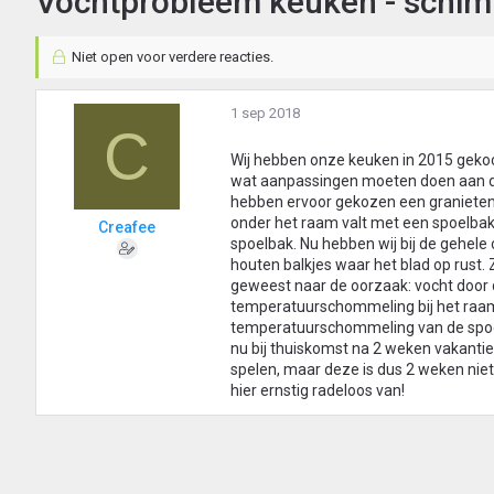
Vochtprobleem keuken - schimm
Niet open voor verdere reacties.
1 sep 2018
C
Wij hebben onze keuken in 2015 gekoc
wat aanpassingen moeten doen aan de
hebben ervoor gekozen een granieten
onder het raam valt met een spoelbak
Creafee
spoelbak. Nu hebben wij bij de gehele
houten balkjes waar het blad op rust. 
geweest naar de oorzaak: vocht doo
temperatuurschommeling bij het raam
temperatuurschommeling van de spoel
nu bij thuiskomst na 2 weken vakantie
spelen, maar deze is dus 2 weken niet
hier ernstig radeloos van!