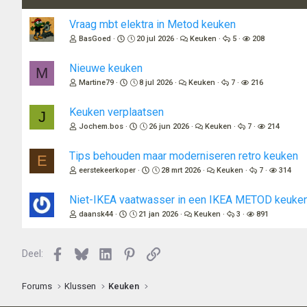
Vraag mbt elektra in Metod keuken
BasGoed
20 jul 2026
Keuken
5
208
Nieuwe keuken
M
Martine79
8 jul 2026
Keuken
7
216
Keuken verplaatsen
J
Jochem.bos
26 jun 2026
Keuken
7
214
Tips behouden maar moderniseren retro keuken
E
eerstekeerkoper
28 mrt 2026
Keuken
7
314
Niet-IKEA vaatwasser in een IKEA METOD keuken: 
daansk44
21 jan 2026
Keuken
3
891
Facebook
Bluesky
LinkedIn
Pinterest
Link
Deel:
Forums
Klussen
Keuken