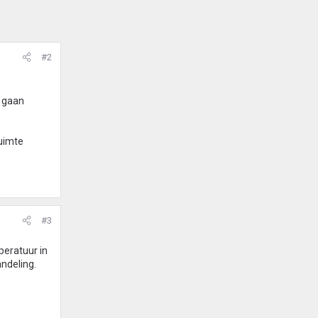
#2
s gaan
ruimte
#3
peratuur in
andeling.