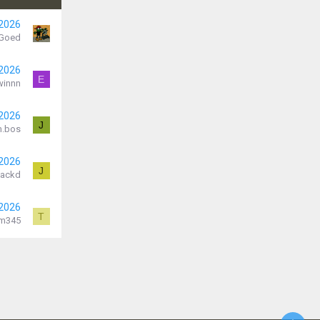
 2026
Goed
 2026
E
winnn
 2026
J
.bos
 2026
J
Jackd
 2026
T
m345