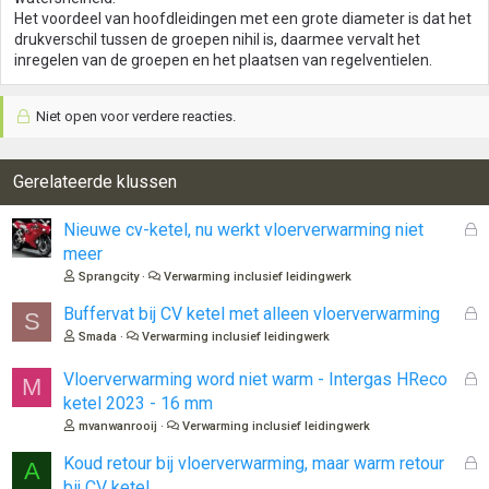
Het voordeel van hoofdleidingen met een grote diameter is dat het
drukverschil tussen de groepen nihil is, daarmee vervalt het
inregelen van de groepen en het plaatsen van regelventielen.
Niet open voor verdere reacties.
Gerelateerde klussen
G
Nieuwe cv-ketel, nu werkt vloerverwarming niet
e
meer
s
Sprangcity
Verwarming inclusief leidingwerk
l
o
G
Buffervat bij CV ketel met alleen vloerverwarming
S
t
e
Smada
Verwarming inclusief leidingwerk
e
s
n
l
G
Vloerverwarming word niet warm - Intergas HReco
M
o
e
ketel 2023 - 16 mm
t
s
mvanwanrooij
Verwarming inclusief leidingwerk
e
l
n
o
G
Koud retour bij vloerverwarming, maar warm retour
A
t
e
bij CV ketel