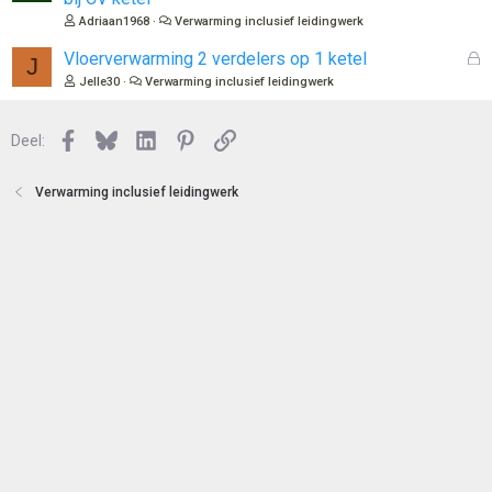
e
s
Adriaan1968
Verwarming inclusief leidingwerk
n
l
o
G
Vloerverwarming 2 verdelers op 1 ketel
J
t
e
Jelle30
Verwarming inclusief leidingwerk
e
s
n
l
Facebook
Bluesky
LinkedIn
Pinterest
Link
o
Deel:
t
e
Verwarming inclusief leidingwerk
n