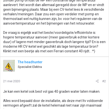
zonder pomp omdat de WP een constante lage temperatuur
aanlevert. Het wordt dan allemaal geregeld door de WP en er vindt
geen bijmenging plaats. Maar bij een CV-ketel lees ik verschillende
verhalen/meningen. Daar zou een open verdeler met pomp en
thermostaat wel nuttig kunnen zijn, bv. voor het reguleren van de
aanvoertemperatuur en het bijmengen van het retourwater.
De vraag is eigelijk wat het beste/voordeligste/efficiëntste is:
hogere temperatuur aanvoer (meer gasverbruik echter kortere
duur) of lagere met minder gasverbruik doch langere tijd? En is een
moderne HR CV-ketel wel geschikt als lage temperatuur bron?
Klinkt net een beetje als met een Ferrari constant 40 rijdt.. :*)
The headhunter
Specialist Elektra
21 mei 2020
#2
Je kan een ketel ook best vol gas 40 graden water laten maken.
Alles word bepaald door de installatie, als deze met ltv voldoende
vermogen afgeeft zal de ketel helemaal niet naar zijn maximaal