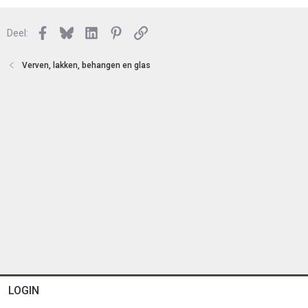
t
s
e
l
n
Facebook
Bluesky
LinkedIn
Pinterest
Link
o
Deel:
t
e
Verven, lakken, behangen en glas
n
LOGIN