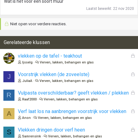
Wat is het voor een soort muur
Laatst bewerkt:
22 nov 2020
Niet open voor verdere reacties.
Gerelateerde klussen
G
vlekken op de tafel - teakhout
e
Ijsselg
Verven, lakken, behangen en glas
s
l
G
Voorstrijk vlekken (de zoveelste)
J
o
e
JuliaA
Verven, lakken, behangen en glas
t
s
e
l
G
Vulpasta overschilderbaar? geeft vlekken / plekken
R
n
o
e
Raaf2000
Verven, lakken, behangen en glas
t
s
e
l
G
Verf laat los na aanbrengen voorstrijk voor vlekken
A
n
o
e
Anon
Verven, lakken, behangen en glas
t
s
e
l
G
Vlekken dringen door verf heen
S
n
o
e
Samrensink
Verven, lakken, behangen en glas