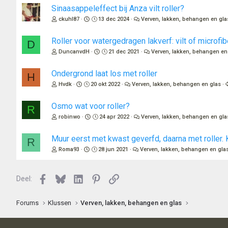
Sinaasappeleffect bij Anza vilt roller?
ckuhl87
13 dec 2024
Verven, lakken, behangen en gla
Roller voor watergedragen lakverf: vilt of microfib
D
DuncanvdH
21 dec 2021
Verven, lakken, behangen en
Ondergrond laat los met roller
H
Hvdk
20 okt 2022
Verven, lakken, behangen en glas
Osmo wat voor roller?
R
robinwo
24 apr 2022
Verven, lakken, behangen en gla
Muur eerst met kwast geverfd, daarna met roller. 
R
Roma93
28 jun 2021
Verven, lakken, behangen en gla
Facebook
Bluesky
LinkedIn
Pinterest
Link
Deel:
Forums
Klussen
Verven, lakken, behangen en glas