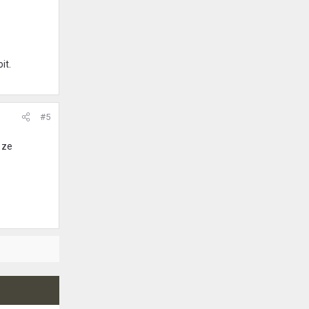
it.
#5
 ze