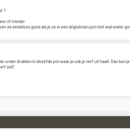
ur 1
 meer of minder
jven ze eindeloos goed als je ze in een afgesloten pot met wat water goo
ler onder drukken in dezefde pot waar je ook je verf uit haalt. Dan kun je
erf zelf.