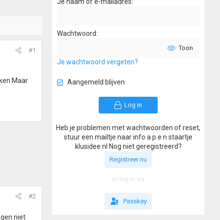
Je naam of e-mailadres
Wachtwoord
Toon
#1
Je wachtwoord vergeten?
kken.Maar
Aangemeld blijven
Log in
Heb je problemen met wachtwoorden of reset,
stuur een mailtje naar info a p e n staartje
klusidee nl Nog niet geregistreerd?
Registreer nu
or log in via
#2
Passkey
agen niet