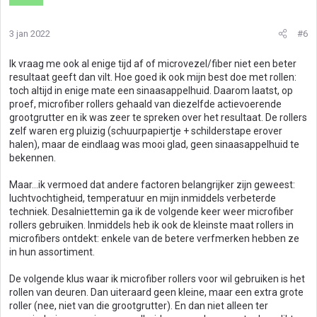
3 jan 2022
#6
Ik vraag me ook al enige tijd af of microvezel/fiber niet een beter
resultaat geeft dan vilt. Hoe goed ik ook mijn best doe met rollen:
toch altijd in enige mate een sinaasappelhuid. Daarom laatst, op
proef, microfiber rollers gehaald van diezelfde actievoerende
grootgrutter en ik was zeer te spreken over het resultaat. De rollers
zelf waren erg pluizig (schuurpapiertje + schilderstape erover
halen), maar de eindlaag was mooi glad, geen sinaasappelhuid te
bekennen.
Maar...ik vermoed dat andere factoren belangrijker zijn geweest:
luchtvochtigheid, temperatuur en mijn inmiddels verbeterde
techniek. Desalniettemin ga ik de volgende keer weer microfiber
rollers gebruiken. Inmiddels heb ik ook de kleinste maat rollers in
microfibers ontdekt: enkele van de betere verfmerken hebben ze
in hun assortiment.
De volgende klus waar ik microfiber rollers voor wil gebruiken is het
rollen van deuren. Dan uiteraard geen kleine, maar een extra grote
roller (nee, niet van die grootgrutter). En dan niet alleen ter