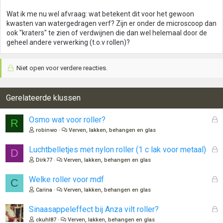
Wat ik me nu wel afvraag: wat betekent dit voor het gewoon
kwasten van watergedragen verf? Zijn er onder de microscoop dan
ook "kraters" te zien of verdwijnen die dan wel helemaal door de
geheel andere verwerking (t.o.v rollen)?
Niet open voor verdere reacties.
Gerelateerde klussen
G
Osmo wat voor roller?
R
e
robinwo
Verven, lakken, behangen en glas
s
l
G
Luchtbelletjes met nylon roller (1 c lak voor metaal)
D
o
e
Dirk77
Verven, lakken, behangen en glas
t
s
e
l
G
Welke roller voor mdf
C
n
o
e
Carina
Verven, lakken, behangen en glas
t
s
e
l
G
Sinaasappeleffect bij Anza vilt roller?
n
o
e
ckuhl87
Verven, lakken, behangen en glas