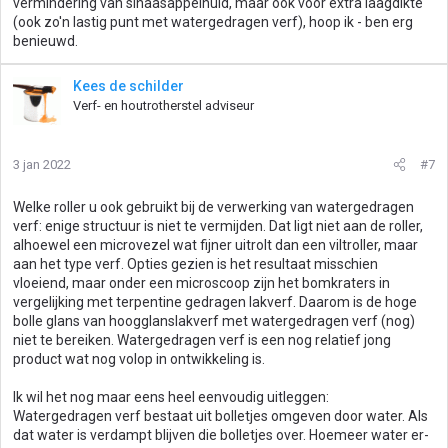
vermindering van sinaasappelhuid, maar ook voor extra laagdikte
(ook zo'n lastig punt met watergedragen verf), hoop ik - ben erg
benieuwd.
Kees de schilder
Verf- en houtrotherstel adviseur
3 jan 2022
#7
Welke roller u ook gebruikt bij de verwerking van watergedragen
verf: enige structuur is niet te vermijden. Dat ligt niet aan de roller,
alhoewel een microvezel wat fijner uitrolt dan een viltroller, maar
aan het type verf. Opties gezien is het resultaat misschien
vloeiend, maar onder een microscoop zijn het bomkraters in
vergelijking met terpentine gedragen lakverf. Daarom is de hoge
bolle glans van hoogglanslakverf met watergedragen verf (nog)
niet te bereiken. Watergedragen verf is een nog relatief jong
product wat nog volop in ontwikkeling is.
Ik wil het nog maar eens heel eenvoudig uitleggen:
Watergedragen verf bestaat uit bolletjes omgeven door water. Als
dat water is verdampt blijven die bolletjes over. Hoemeer water er-