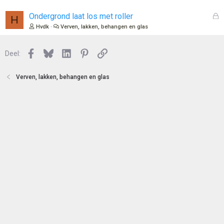
t
s
e
l
G
Ondergrond laat los met roller
H
n
o
e
Hvdk
Verven, lakken, behangen en glas
t
s
e
l
n
Facebook
Bluesky
LinkedIn
Pinterest
Link
o
Deel:
t
e
Verven, lakken, behangen en glas
n