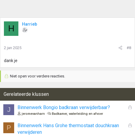
Harrieb
H
2 jan 2025
#8
dank je
Niet open voor verdere reacties.
Gerelateerde klussen
G
Binnenwerk Bongio badkraan verwijderbaar?
J
e
jeromevanharn
Badkamer, waterleiding en afvoer
s
l
G
Binnenwerk Hans Grohe thermostaat douchkraan
P
o
e
verwijderen