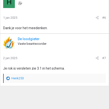
H
1 jan 2025
#6
Dank je voor het meedenken.
De loodgieter
Vaste beantwoorder
2 jan 2025
#7
Je rok is versleten zie 3.1 in het schema.
Henk253
W
a
a
r
d
e
r