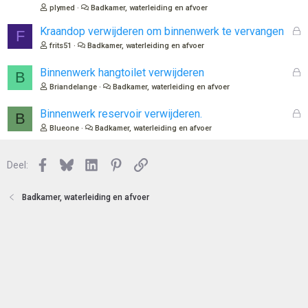
t
s
plymed
Badkamer, waterleiding en afvoer
e
l
n
o
G
Kraandop verwijderen om binnenwerk te vervangen
F
t
e
frits51
Badkamer, waterleiding en afvoer
e
s
n
l
G
Binnenwerk hangtoilet verwijderen
B
o
e
Briandelange
Badkamer, waterleiding en afvoer
t
s
e
l
G
Binnenwerk reservoir verwijderen.
B
n
o
e
Blueone
Badkamer, waterleiding en afvoer
t
s
e
l
n
Facebook
Bluesky
LinkedIn
Pinterest
Link
o
Deel:
t
e
Badkamer, waterleiding en afvoer
n