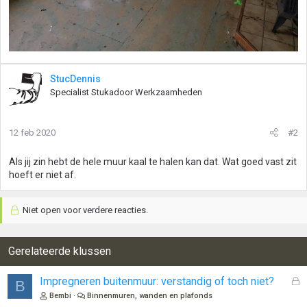
StucDennis
Specialist Stukadoor Werkzaamheden
12 feb 2020
#2
Als jij zin hebt de hele muur kaal te halen kan dat. Wat goed vast zit
hoeft er niet af.
Niet open voor verdere reacties.
Gerelateerde klussen
G
Impregneren buitenmuur: verstandig of toch niet?
B
e
Bembi
Binnenmuren, wanden en plafonds
s