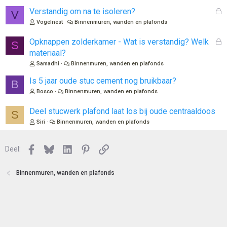
l
G
Verstandig om na te isoleren?
V
o
e
Vogelnest
Binnenmuren, wanden en plafonds
t
s
e
l
G
Opknappen zolderkamer - Wat is verstandig? Welk
S
n
o
e
materiaal?
t
s
Samadhi
Binnenmuren, wanden en plafonds
e
l
n
o
Is 5 jaar oude stuc cement nog bruikbaar?
B
t
Bosco
Binnenmuren, wanden en plafonds
e
n
Deel stucwerk plafond laat los bij oude centraaldoos
S
Siri
Binnenmuren, wanden en plafonds
Facebook
Bluesky
LinkedIn
Pinterest
Link
Deel:
Binnenmuren, wanden en plafonds