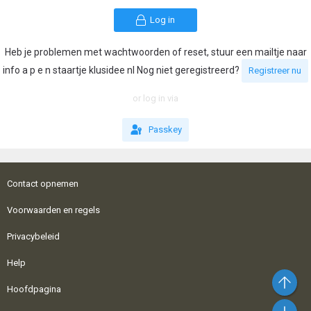
Log in
Heb je problemen met wachtwoorden of reset, stuur een mailtje naar
info a p e n staartje klusidee nl Nog niet geregistreerd?
Registreer nu
or log in via
Passkey
Contact opnemen
Voorwaarden en regels
Privacybeleid
Help
Bo
Hoofdpagina