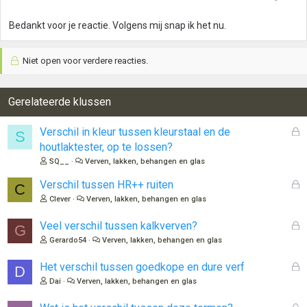
n
g
Bedankt voor je reactie. Volgens mij snap ik het nu.
e
n
:
Niet open voor verdere reacties.
Gerelateerde klussen
G
Verschil in kleur tussen kleurstaal en de
S
e
houtlaktester, op te lossen?
s
SQ__
Verven, lakken, behangen en glas
l
o
G
Verschil tussen HR++ ruiten
C
t
e
Clever
Verven, lakken, behangen en glas
e
s
n
l
G
Veel verschil tussen kalkverven?
G
o
e
Gerardo54
Verven, lakken, behangen en glas
t
s
e
l
G
Het verschil tussen goedkope en dure verf
D
n
o
e
Dai
Verven, lakken, behangen en glas
t
s
e
l
G