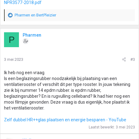
NPR3577-2018.pdf
Pharmen
en
BertPleizier
W
a
a
r
Pharmen
P
d
e
r
i
3 mei 2023
#3
n
g
Ik heb nog een vraag.
e
Is een beglazingsrubber noodzakelijk bij plaatsing van een
n
ventilatierooster of verschilt dit per type rooster. In jouw tekening
:
zie ik bij nummer 14 epdm rubber. is epdm rubber,
beglazingsrubber? En is rugvulling celleband? Ik had hier nog een
mooi filmpje gevonden. Deze vraag is dus eigenlijk, hoe plaatst ik
het ventilatierooster.
Zelf dubbel HR++glas plaatsen en energie besparen - YouTube
Laatst bewerkt:
3 mei 2023