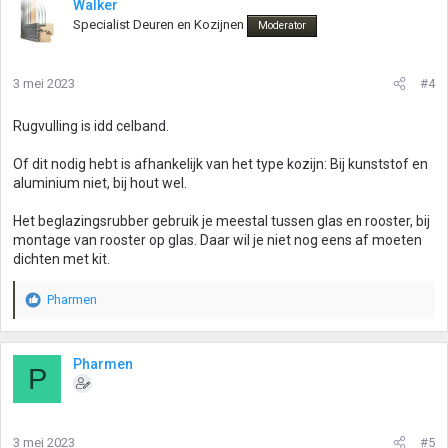
Walker
Specialist Deuren en Kozijnen
Moderator
3 mei 2023
#4
Rugvulling is idd celband.
Of dit nodig hebt is afhankelijk van het type kozijn: Bij kunststof en
aluminium niet, bij hout wel.
Het beglazingsrubber gebruik je meestal tussen glas en rooster, bij
montage van rooster op glas. Daar wil je niet nog eens af moeten
dichten met kit.
Pharmen
W
a
a
r
Pharmen
P
d
e
r
i
3 mei 2023
#5