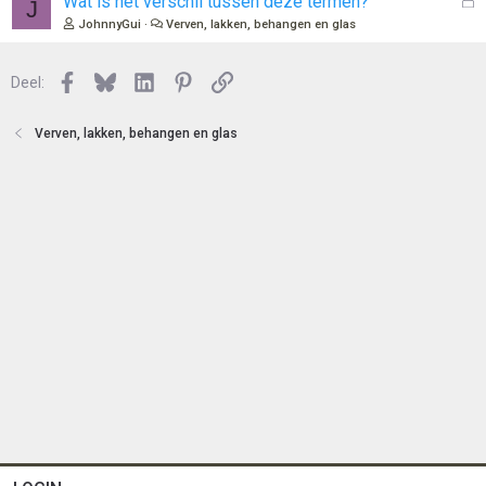
Wat is het verschil tussen deze termen?
J
n
o
e
JohnnyGui
Verven, lakken, behangen en glas
t
s
e
l
n
Facebook
Bluesky
LinkedIn
Pinterest
Link
o
Deel:
t
e
Verven, lakken, behangen en glas
n