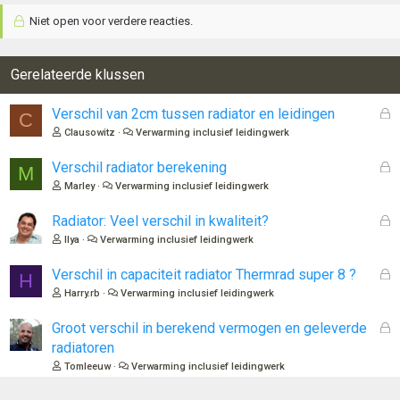
a
Niet open voor verdere reacties.
r
d
e
r
Gerelateerde klussen
i
n
G
Verschil van 2cm tussen radiator en leidingen
C
g
e
Clausowitz
Verwarming inclusief leidingwerk
e
s
n
l
G
Verschil radiator berekening
:
M
o
e
Marley
Verwarming inclusief leidingwerk
t
s
e
l
G
Radiator: Veel verschil in kwaliteit?
n
o
e
Ilya
Verwarming inclusief leidingwerk
t
s
e
l
G
Verschil in capaciteit radiator Thermrad super 8 ?
H
n
o
e
Harry.rb
Verwarming inclusief leidingwerk
t
s
e
l
G
Groot verschil in berekend vermogen en geleverde
n
o
e
radiatoren
t
s
Tomleeuw
Verwarming inclusief leidingwerk
e
l
n
o