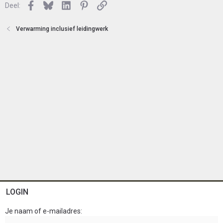
Facebook
Bluesky
LinkedIn
Pinterest
Link
Deel:
t
e
n
Verwarming inclusief leidingwerk
LOGIN
Je naam of e-mailadres