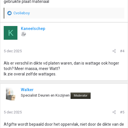
gebruikte plaat materiaal
Cvolieboy
W
a
a
Kaneelschep
K
r
d
e
r
5 dec 2025
#4
i
n
g
Als er verschil in dikte vd platen waren, dan is wattage ook hoger
e
toch? Meer massa, meer Watt?
n
Ik zie overal zelfde wattages.
:
Walker
Specialist Deuren en Kozijnen
Moderator
5 dec 2025
#5
Afgifte wordt bepaald door het oppervlak, niet door de dikte van de