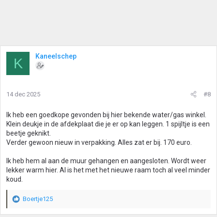
Kaneelschep
K
14 dec 2025
#8
Ik heb een goedkope gevonden bij hier bekende water/gas winkel.
Klein deukje in de afdekplaat die je er op kan leggen. 1 spijltje is een
beetje geknikt.
Verder gewoon nieuw in verpakking. Alles zat er bij. 170 euro.
Ik heb hem al aan de muur gehangen en aangesloten. Wordt weer
lekker warm hier. Al is het met het nieuwe raam toch al veel minder
koud.
Boertje125
W
a