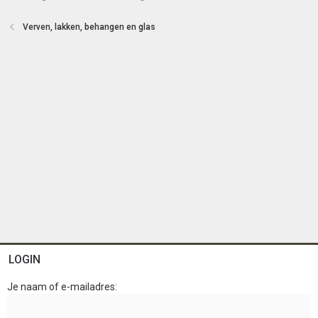
t
e
Verven, lakken, behangen en glas
n
LOGIN
Je naam of e-mailadres