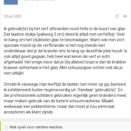
20 jul 2023
#6
Ik gebruik(te) bij het verf afbranden nooit hitte in de buurt van glas.
Dat laatste stukje (pakweg 3 cm) deed ik altijd met verfafbijt. Veel
te bang om het (dubbele) glas te beschadigen. Want ook met zo'n
speciale mond op de verfbrander is het nog steeds niet
ondenkbaar dat je de brander iets te lang op dezelfde plek houdt. Is
ook altijd goed gegaan, heb heel wat keren de verf er echt
afgehaald. Het enige risico dat je (bij allebei) loopt is dat de krabber
krassen achterlaat in het glas. Met schuurpapier echter ook als je
niet uitkijkt.
Omdat ik vanwege mijn leeftijd de ladder niet meer op ga, besteed
ik schilderwerk buiten tegenwoordig uit. Vandaar 'gebruik(te)'. En
die professionele schilders gebruiken eigenlijk geen branders meer,
maar maken gebruik van de betere schuurmachines. Maakt
weliswaar een pokkenherrie, maar dat moet je nou eenmaal
accepteren als klant zijnde.
Niet open voor verdere reacties.