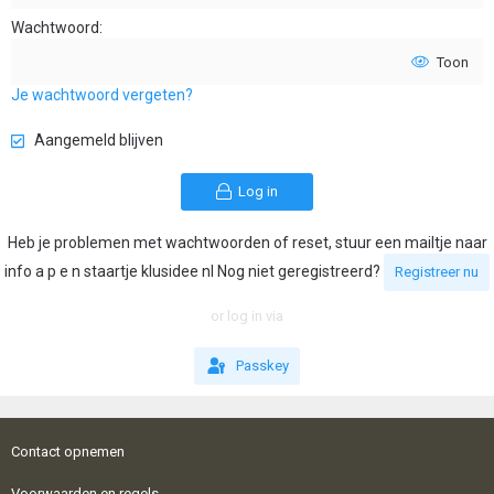
Wachtwoord
Toon
Je wachtwoord vergeten?
Aangemeld blijven
Log in
Heb je problemen met wachtwoorden of reset, stuur een mailtje naar
info a p e n staartje klusidee nl Nog niet geregistreerd?
Registreer nu
or log in via
Passkey
Contact opnemen
Voorwaarden en regels