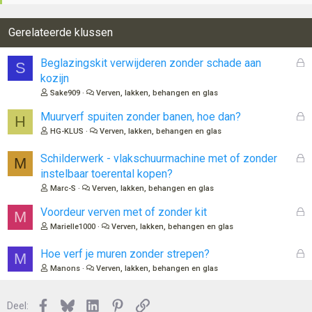
Gerelateerde klussen
G
Beglazingskit verwijderen zonder schade aan
S
e
kozijn
s
Sake909
Verven, lakken, behangen en glas
l
o
G
Muurverf spuiten zonder banen, hoe dan?
H
t
e
HG-KLUS
Verven, lakken, behangen en glas
e
s
n
l
G
Schilderwerk - vlakschuurmachine met of zonder
M
o
e
instelbaar toerental kopen?
t
s
Marc-S
Verven, lakken, behangen en glas
e
l
n
o
G
Voordeur verven met of zonder kit
M
t
e
Marielle1000
Verven, lakken, behangen en glas
e
s
n
l
G
Hoe verf je muren zonder strepen?
M
o
e
Manons
Verven, lakken, behangen en glas
t
s
e
l
n
Facebook
Bluesky
LinkedIn
Pinterest
Link
o
Deel: