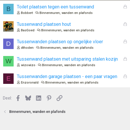
G
Toilet plaatsen tegen een tussenwand
B
e
Bobbert
Binnenmuren, wanden en plafonds
s
l
G
Tussenwand plaatsen hout
o
e
BasGoed
Binnenmuren, wanden en plafonds
t
s
e
l
G
Tussenwanden plaatsen op ongelijke vloer
D
n
o
e
dthoden
Binnenmuren, wanden en plafonds
t
s
e
l
G
Tussenwand plaatsen met uitsparing stalen kozijn
W
n
o
e
wizowizo
Binnenmuren, wanden en plafonds
t
s
e
l
G
Tussenwanden garage plaatsen - een paar vragen
E
n
o
e
Enzoronald
Binnenmuren, wanden en plafonds
t
s
e
l
n
Facebook
Bluesky
LinkedIn
Pinterest
Link
o
Deel:
t
e
Binnenmuren, wanden en plafonds
n