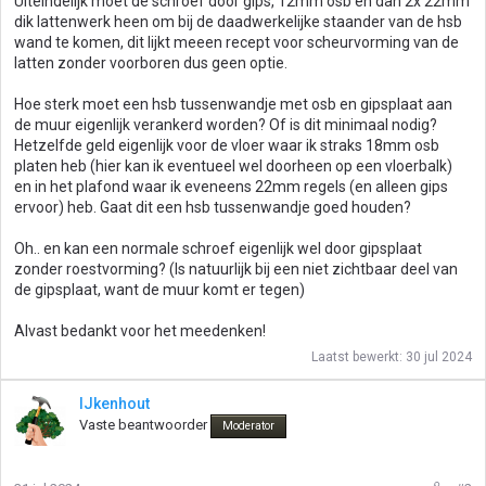
Uiteindelijk moet de schroef door gips, 12mm osb en dan 2x 22mm
dik lattenwerk heen om bij de daadwerkelijke staander van de hsb
wand te komen, dit lijkt meeen recept voor scheurvorming van de
latten zonder voorboren dus geen optie.
Hoe sterk moet een hsb tussenwandje met osb en gipsplaat aan
de muur eigenlijk verankerd worden? Of is dit minimaal nodig?
Hetzelfde geld eigenlijk voor de vloer waar ik straks 18mm osb
platen heb (hier kan ik eventueel wel doorheen op een vloerbalk)
en in het plafond waar ik eveneens 22mm regels (en alleen gips
ervoor) heb. Gaat dit een hsb tussenwandje goed houden?
Oh.. en kan een normale schroef eigenlijk wel door gipsplaat
zonder roestvorming? (Is natuurlijk bij een niet zichtbaar deel van
de gipsplaat, want de muur komt er tegen)
Alvast bedankt voor het meedenken!
Laatst bewerkt:
30 jul 2024
IJkenhout
Vaste beantwoorder
Moderator