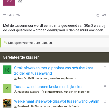
21 feb 2026
#9
Met de tussenmuur wordt een ruimte gecreëerd van 30m2 waarbij
de vloer geisoleerd wordt en daarbij wou ik dan de muur ook doen.
Niet open voor verdere reacties.
Gerelateerde klussen
G
Strak afwerken met gipsplaat van schuine kant
R
e
zolder en tussenwand
s
Rein O
Binnenmuren, wanden en plafonds
l
o
G
Tussenwand tussen keuken en bijkeuken
K
t
e
KlussendeGerard
Binnenmuren, wanden en plafonds
e
s
n
l
G
Welke maat steenwol/glaswol tussenwand 69mm
o
e
BasGoed
Binnenmuren, wanden en plafonds