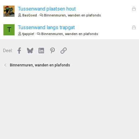
t
s
e
l
G
Tussenwand plaatsen hout
n
o
e
BasGoed
Binnenmuren, wanden en plafonds
t
s
e
l
G
Tussenwand langs trapgat
T
n
o
e
tjappie!
Binnenmuren, wanden en plafonds
t
s
e
l
n
Facebook
Bluesky
LinkedIn
Pinterest
Link
o
Deel:
t
e
Binnenmuren, wanden en plafonds
n