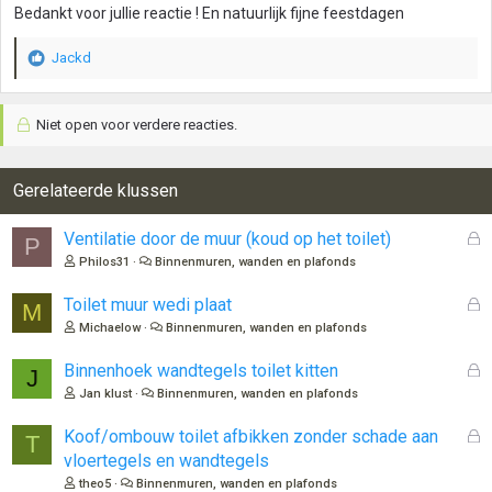
Bedankt voor jullie reactie ! En natuurlijk fijne feestdagen
e
n
:
Jackd
W
a
a
Niet open voor verdere reacties.
r
d
e
r
Gerelateerde klussen
i
n
G
Ventilatie door de muur (koud op het toilet)
P
g
e
Philos31
Binnenmuren, wanden en plafonds
e
s
n
l
G
Toilet muur wedi plaat
:
M
o
e
Michaelow
Binnenmuren, wanden en plafonds
t
s
e
l
G
Binnenhoek wandtegels toilet kitten
J
n
o
e
Jan klust
Binnenmuren, wanden en plafonds
t
s
e
l
G
Koof/ombouw toilet afbikken zonder schade aan
T
n
o
e
vloertegels en wandtegels
t
s
theo5
Binnenmuren, wanden en plafonds