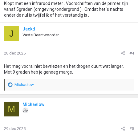
Klopt met een infrarood meter . Voorschriften van de primer zijn
vanaf 5graden (omgeving/ondergrond ) . Omdat het ‘s nachts
onder de nul is twijfel ik of het verstandig is .
Jackd
J
Vaste Beantwoorder
28 dec 2025
#4
Het mag vooral niet bevriezen en het drogen duurt wat langer.
Met 9 graden heb je genoeg marge.
Michaelow
W
a
a
r
Michaelow
M
d
e
r
i
29 dec 2025
#5
n
g