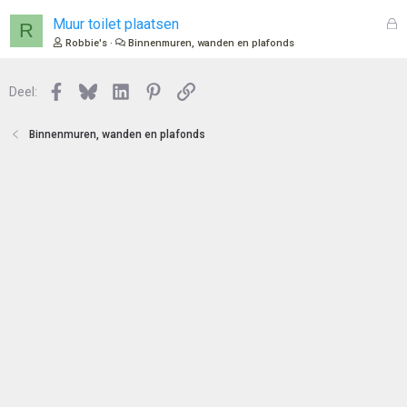
e
l
n
o
G
Muur toilet plaatsen
R
t
e
Robbie's
Binnenmuren, wanden en plafonds
e
s
n
l
Facebook
Bluesky
LinkedIn
Pinterest
Link
o
Deel:
t
e
Binnenmuren, wanden en plafonds
n