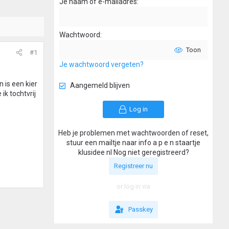
Je naam of e-mailadres
Wachtwoord
Toon
#1
Je wachtwoord vergeten?
 is een kier
Aangemeld blijven
ik tochtvrij
Log in
Heb je problemen met wachtwoorden of reset,
stuur een mailtje naar info a p e n staartje
klusidee nl Nog niet geregistreerd?
Registreer nu
or log in via
Passkey