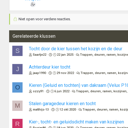
Niet open voor verdere reacties.
Gerelateerde klussen
Tocht door de kier tussen het kozijn en de deur
S
Saartje22
22 jan 2025
Trappen, deuren, ramen, kozijne
Achterdeur kier tocht
J
jaap1990
29 nov 2022
Trappen, deuren, ramen, kozijn
Kieren (Geluid en tochten) van dakraam (Velux P1
O
ozzy91
6 jun 2022
Trappen, deuren, ramen, kozijnen,
Stalen garagedeur kieren en tocht
M
matthijs-13
12 okt 2020
Trappen, deuren, ramen, kozij
Kier-, tocht- en geluidsdicht maken van kozijnen
R
Rogier86
18 jun 2020
Trappen, deuren, ramen, kozijne