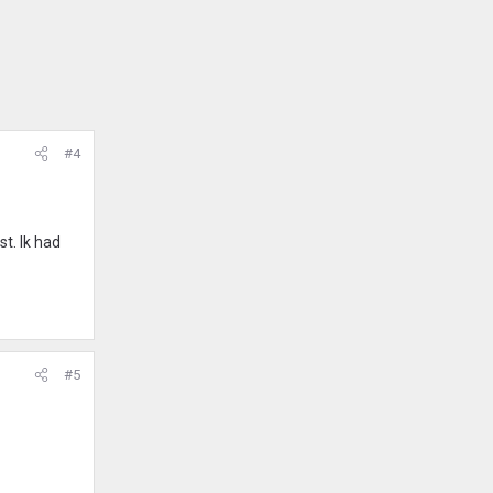
#4
t. Ik had
#5