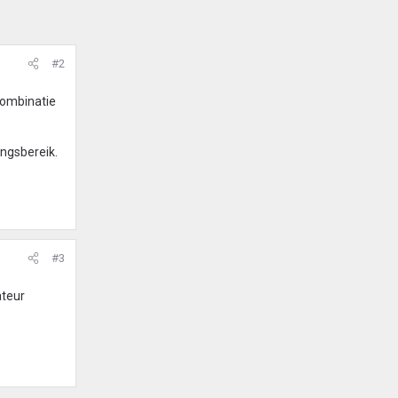
#2
combinatie
ingsbereik.
#3
ateur