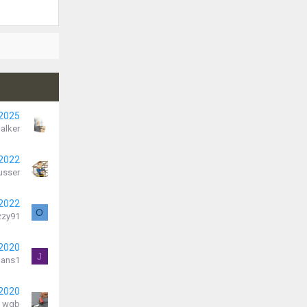
 2025
alker
 2022
usser
 2022
O
zzy91
 2020
J
mans1
 2020
wgb