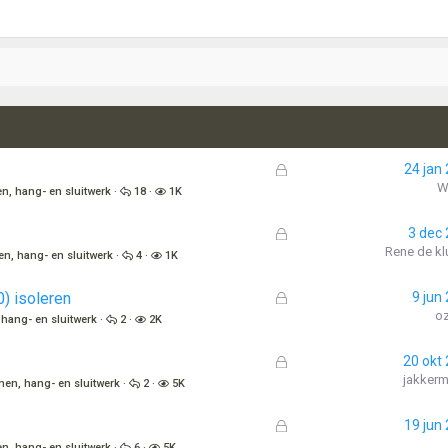
G
24 jan
e
W
n, hang- en sluitwerk
18
1K
s
l
G
3 dec
o
e
Rene de kl
en, hang- en sluitwerk
4
1K
t
s
e
l
G
0) isoleren
9 jun
n
o
e
o
 hang- en sluitwerk
2
2K
t
s
e
l
G
20 okt
n
o
e
jakker
nen, hang- en sluitwerk
2
5K
t
s
e
l
G
19 jun
n
o
e
n, hang- en sluitwerk
6
5K