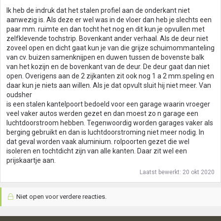
Ik heb de indruk dat het stalen profiel aan de onderkant niet
aanwezig is. Als deze er wel was in de vloer dan heb je slechts een
paar mm. ruimte en dan tocht het nog en dit kun je opvullen met
zelfklevende tochstrip. Bovenkant ander verhaal. Als de deur niet
zoveel open en dicht gaat kun je van die grijze schuimommanteling
van cv. buizen samenknijpen en duwen tussen de bovenste balk
van het kozijn en de bovenkant van de deur. De deur gaat dan niet
open. Overigens aan de 2 zijkanten zit ook nog 1 a 2 mm.speling en
daar kun je niets aan willen. Als je dat opvult sluit hij niet meer. Van
oudsher
is een stalen kantelpoort bedoeld voor een garage waarin vroeger
veel vaker autos werden gezet en dan moest zo n garage een
luchtdoorstroom hebben. Tegenwoordig worden garages vaker als
berging gebruikt en dan is luchtdoorstroming niet meer nodig. In
dat geval worden vaak aluminium. rolpoorten gezet die wel
isoleren en tochtdicht zijn van alle kanten. Daar zit wel een
prijskaartje aan.
Laatst bewerkt:
20 okt 2020
Niet open voor verdere reacties.