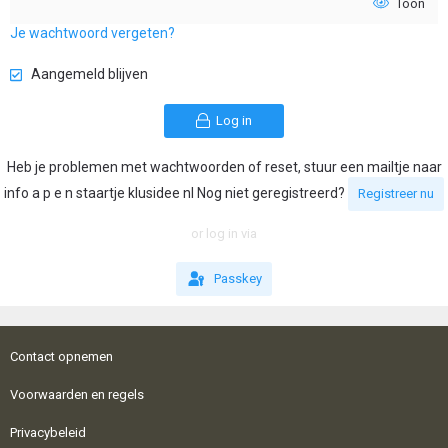
Toon
Je wachtwoord vergeten?
Aangemeld blijven
Log in
Heb je problemen met wachtwoorden of reset, stuur een mailtje naar
info a p e n staartje klusidee nl Nog niet geregistreerd?
Registreer nu
or log in via
Passkey
Contact opnemen
Voorwaarden en regels
Privacybeleid