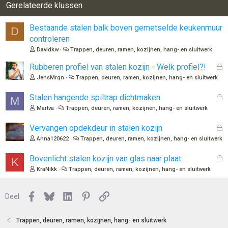
Gerelateerde klussen
Bestaande stalen balk boven gemetselde keukenmuur
D
controleren
Davidkw
Trappen, deuren, ramen, kozijnen, hang- en sluitwerk
G
Rubberen profiel van stalen kozijn - Welk profiel?!
e
JensMrqn
Trappen, deuren, ramen, kozijnen, hang- en sluitwerk
s
l
G
Stalen hangende spiltrap dichtmaken
M
o
e
Martva
Trappen, deuren, ramen, kozijnen, hang- en sluitwerk
t
s
e
l
G
Vervangen opdekdeur in stalen kozijn
n
o
e
Anna120622
Trappen, deuren, ramen, kozijnen, hang- en sluitwerk
t
s
e
l
G
Bovenlicht stalen kozijn van glas naar plaat
K
n
o
e
KraNikk
Trappen, deuren, ramen, kozijnen, hang- en sluitwerk
t
s
e
l
n
Facebook
Bluesky
LinkedIn
Pinterest
Link
o
Deel:
t
e
Trappen, deuren, ramen, kozijnen, hang- en sluitwerk
n