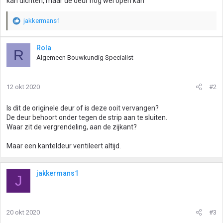
kan dichten, maar de deur nog wel open kan
jakkermans1
W
a
a
Rola
R
r
Algemeen Bouwkundig Specialist
d
e
r
12 okt 2020
#2
i
n
g
Is dit de originele deur of is deze ooit vervangen?
e
De deur behoort onder tegen de strip aan te sluiten.
n
Waar zit de vergrendeling, aan de zijkant?
:
Maar een kanteldeur ventileert altijd.
jakkermans1
J
20 okt 2020
#3