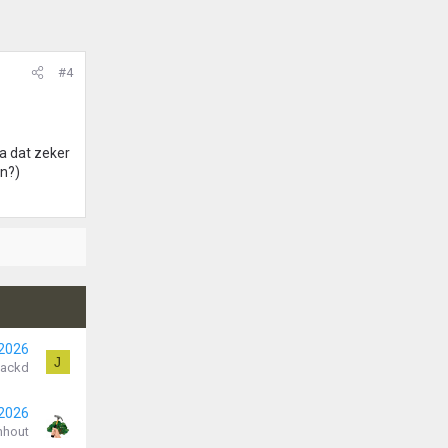
#4
a dat zeker
en?)
 2026
J
Jackd
 2026
nhout