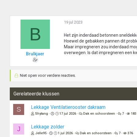
19 jul 2023
B
Het zijn inderdaad betonnen sneldekk
Hoewel de gebakken pannen dit proble
Maar impregneren zou inderdaad mogel
overwegen. Is dat impregneren een kwe
Brulkjaer
Niet open voor verdere reacties.
Gerelateerde klussen
Lekkage Ventilatierooster dakraam
S
Shytang
17 jul 2026
Dak en schoorsteen
7
183
Lekkage zolder
J
Jelle95
1 jul 2026
Dak en schoorsteen
7
376