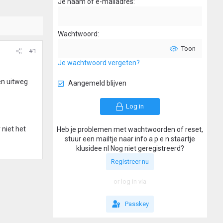
Je naam of e-mailadres
Wachtwoord
Toon
#1
Je wachtwoord vergeten?
en uitweg
Aangemeld blijven
Log in
 niet het
Heb je problemen met wachtwoorden of reset,
stuur een mailtje naar info a p e n staartje
klusidee nl Nog niet geregistreerd?
Registreer nu
or log in via
Passkey