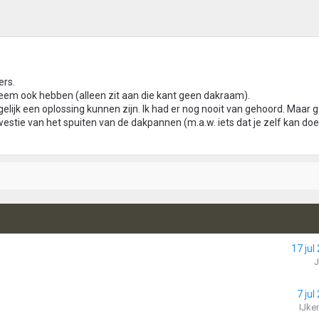
ers.
em ook hebben (alleen zit aan die kant geen dakraam).
ijk een oplossing kunnen zijn. Ik had er nog nooit van gehoord. Maar g
stie van het spuiten van de dakpannen (m.a.w. iets dat je zelf kan do
17 jul
7 jul
IJke