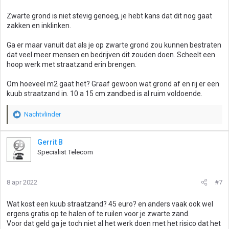
g
Zwarte grond is niet stevig genoeg, je hebt kans dat dit nog gaat
e
zakken en inklinken.
n
:
Ga er maar vanuit dat als je op zwarte grond zou kunnen bestraten
dat veel meer mensen en bedrijven dit zouden doen. Scheelt een
hoop werk met straatzand erin brengen.
Om hoeveel m2 gaat het? Graaf gewoon wat grond af en rij er een
kuub straatzand in. 10 a 15 cm zandbed is al ruim voldoende.
Nachtvlinder
W
a
a
Gerrit B
r
Specialist Telecom
d
e
r
8 apr 2022
#7
i
n
g
Wat kost een kuub straatzand? 45 euro? en anders vaak ook wel
e
ergens gratis op te halen of te ruilen voor je zwarte zand.
n
Voor dat geld ga je toch niet al het werk doen met het risico dat het
: