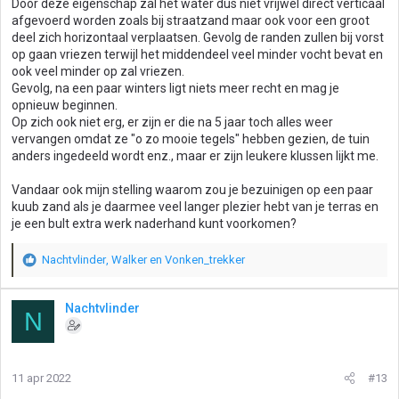
Door deze eigenschap zal het water dus niet vrijwel direct verticaal
afgevoerd worden zoals bij straatzand maar ook voor een groot
deel zich horizontaal verplaatsen. Gevolg de randen zullen bij vorst
op gaan vriezen terwijl het middendeel veel minder vocht bevat en
ook veel minder op zal vriezen.
Gevolg, na een paar winters ligt niets meer recht en mag je
opnieuw beginnen.
Op zich ook niet erg, er zijn er die na 5 jaar toch alles weer
vervangen omdat ze "o zo mooie tegels" hebben gezien, de tuin
anders ingedeeld wordt enz., maar er zijn leukere klussen lijkt me.
Vandaar ook mijn stelling waarom zou je bezuinigen op een paar
kuub zand als je daarmee veel langer plezier hebt van je terras en
je een bult extra werk naderhand kunt voorkomen?
Nachtvlinder
,
Walker
en
Vonken_trekker
W
a
a
Nachtvlinder
N
r
d
e
r
11 apr 2022
#13
i
n