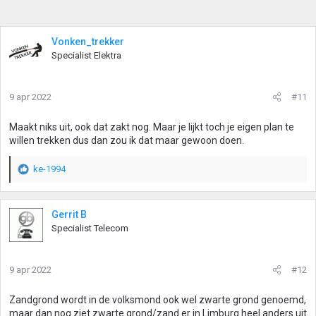
Vonken_trekker
Specialist Elektra
9 apr 2022
#11
Maakt niks uit, ook dat zakt nog. Maar je lijkt toch je eigen plan te
willen trekken dus dan zou ik dat maar gewoon doen.
ke-1994
W
a
a
r
Gerrit B
d
Specialist Telecom
e
r
i
9 apr 2022
#12
n
g
Zandgrond wordt in de volksmond ook wel zwarte grond genoemd,
e
maar dan nog ziet zwarte grond/zand er in Limburg heel anders uit
n