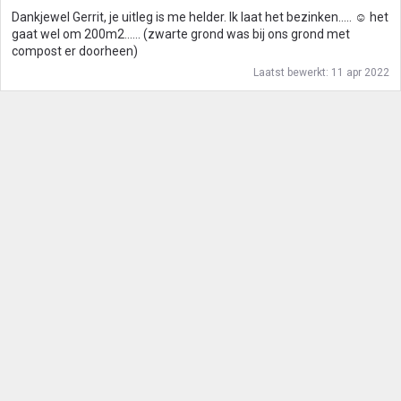
g
Dankjewel Gerrit, je uitleg is me helder. Ik laat het bezinken..... ☺ het
e
gaat wel om 200m2...... (zwarte grond was bij ons grond met
n
compost er doorheen)
:
Laatst bewerkt:
11 apr 2022