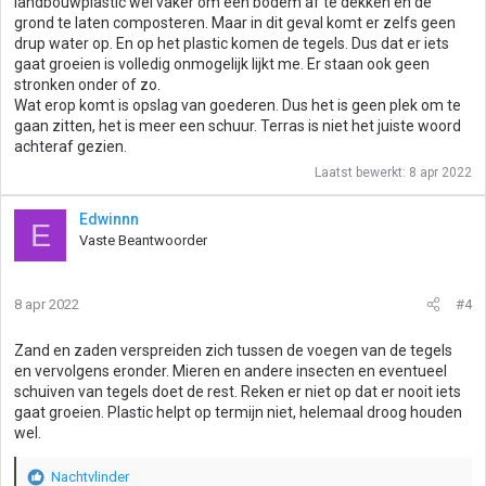
landbouwplastic wel vaker om een bodem af te dekken en de
grond te laten composteren. Maar in dit geval komt er zelfs geen
drup water op. En op het plastic komen de tegels. Dus dat er iets
gaat groeien is volledig onmogelijk lijkt me. Er staan ook geen
stronken onder of zo.
Wat erop komt is opslag van goederen. Dus het is geen plek om te
gaan zitten, het is meer een schuur. Terras is niet het juiste woord
achteraf gezien.
Laatst bewerkt:
8 apr 2022
Edwinnn
E
Vaste Beantwoorder
8 apr 2022
#4
Zand en zaden verspreiden zich tussen de voegen van de tegels
en vervolgens eronder. Mieren en andere insecten en eventueel
schuiven van tegels doet de rest. Reken er niet op dat er nooit iets
gaat groeien. Plastic helpt op termijn niet, helemaal droog houden
wel.
Nachtvlinder
W