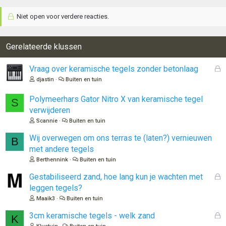
Niet open voor verdere reacties.
Gerelateerde klussen
G
Vraag over keramische tegels zonder betonlaag
e
djastin
Buiten en tuin
s
l
Polymeerhars Gator Nitro X van keramische tegel
S
o
verwijderen
t
Scannie
Buiten en tuin
e
n
Wij overwegen om ons terras te (laten?) vernieuwen
B
met andere tegels
Berthennink
Buiten en tuin
G
Gestabiliseerd zand, hoe lang kun je wachten met
e
leggen tegels?
s
Maaik3
Buiten en tuin
l
o
G
3cm keramische tegels - welk zand
K
t
e