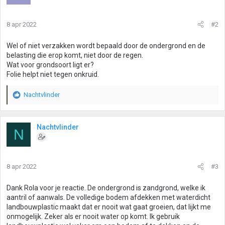
8 apr 2022
#2
Wel of niet verzakken wordt bepaald door de ondergrond en de
belasting die erop komt, niet door de regen.
Wat voor grondsoort ligt er?
Folie helpt niet tegen onkruid.
Nachtvlinder
W
a
a
r
Nachtvlinder
N
d
e
r
i
8 apr 2022
#3
n
g
Dank Rola voor je reactie. De ondergrond is zandgrond, welke ik
e
aantril of aanwals. De volledige bodem afdekken met waterdicht
n
landbouwplastic maakt dat er nooit wat gaat groeien, dat lijkt me
:
onmogelijk. Zeker als er nooit water op komt. Ik gebruik