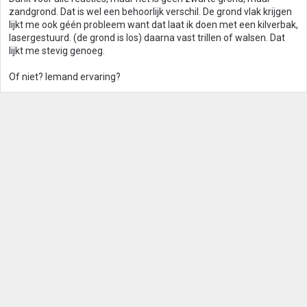
e
zandgrond. Dat is wel een behoorlijk verschil. De grond vlak krijgen
n
lijkt me ook géén probleem want dat laat ik doen met een kilverbak,
:
lasergestuurd. (de grond is los) daarna vast trillen of walsen. Dat
lijkt me stevig genoeg.
Of niet? Iemand ervaring?