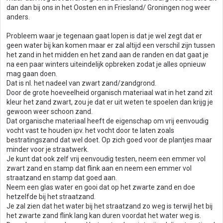
dan dan bij ons in het Oosten en in Friesland/ Groningen nog weer
:
anders.
Probleem waar je tegenaan gaat lopen is dat je wel zegt dat er
geen water bij kan komen maar er zal altijd een verschil zijn tussen
het zand in het midden en het zand aan de randen en dat gaat je
na een paar winters uiteindelijk opbreken zodat je alles opnieuw
mag gaan doen.
Dat is nl. het nadeel van zwart zand/zandgrond.
Door de grote hoeveelheid organisch materiaal wat in het zand zit
kleur het zand zwart, zou je dat er uit weten te spoelen dan krijg je
gewoon weer schoon zand.
Dat organische materiaal heeft de eigenschap om vrij eenvoudig
vocht vast te houden ipv. het vocht door te laten zoals
bestratingszand dat wel doet. Op zich goed voor de plantjes maar
minder voor je straatwerk.
Je kunt dat ook zelf vrij eenvoudig testen, neem een emmer vol
zwart zand en stamp dat flink aan en neem een emmer vol
straatzand en stamp dat goed aan.
Neem een glas water en gooi dat op het zwarte zand en doe
hetzelfde bij het straatzand.
Je zal zien dat het water bij het straatzand zo weg is terwijl het bij
het zwarte zand flink lang kan duren voordat het water weg is.