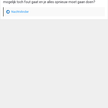
mogelijk toch fout gaat en je alles opnieuw moet gaan doen?
Nachtvlinder
W
a
a
r
d
e
r
i
n
g
e
n
: