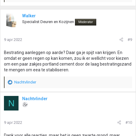
a
a
r
Walker
d
Specialist Deuren en Kozijnen
Moderator
e
r
i
9 apr 2022
#9
n
g
Bestrating aanleggen op aarde? Daar ga je spijt van krijgen. En
e
omdat er geen regen op kan komen, zou ik er wellicht voor kiezen
n
om een paar zakjes portland cement door de laag bestratingszand
:
te mengen om eea te stabiliseren.
Nachtvlinder
W
a
a
Nachtvlinder
N
r
d
e
r
9 apr 2022
#10
i
n
g
Dank voor alle reacties, maar het is geen zwarte grond, maar