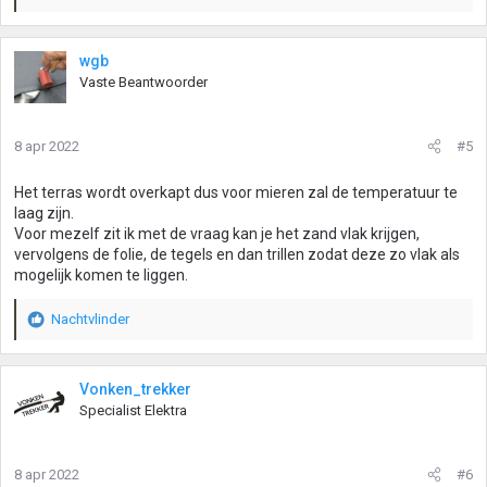
a
a
r
wgb
d
Vaste Beantwoorder
e
r
i
8 apr 2022
#5
n
g
Het terras wordt overkapt dus voor mieren zal de temperatuur te
e
laag zijn.
n
Voor mezelf zit ik met de vraag kan je het zand vlak krijgen,
:
vervolgens de folie, de tegels en dan trillen zodat deze zo vlak als
mogelijk komen te liggen.
Nachtvlinder
W
a
a
r
Vonken_trekker
d
Specialist Elektra
e
r
i
8 apr 2022
#6
n