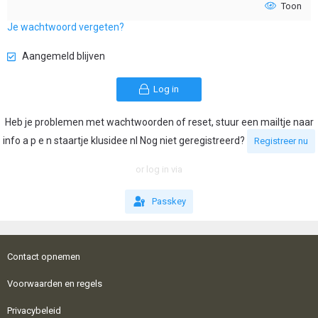
Toon
Je wachtwoord vergeten?
Aangemeld blijven
Log in
Heb je problemen met wachtwoorden of reset, stuur een mailtje naar
info a p e n staartje klusidee nl Nog niet geregistreerd?
Registreer nu
or log in via
Passkey
Contact opnemen
Voorwaarden en regels
Privacybeleid