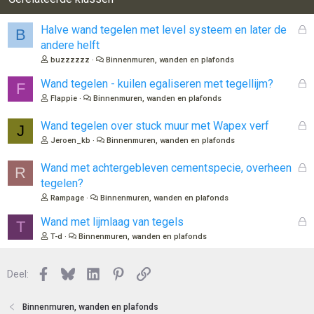
G
Halve wand tegelen met level systeem en later de
B
e
andere helft
s
buzzzzzz
Binnenmuren, wanden en plafonds
l
o
G
Wand tegelen - kuilen egaliseren met tegellijm?
F
t
e
Flappie
Binnenmuren, wanden en plafonds
e
s
n
l
G
Wand tegelen over stuck muur met Wapex verf
J
o
e
Jeroen_kb
Binnenmuren, wanden en plafonds
t
s
e
l
G
Wand met achtergebleven cementspecie, overheen
R
n
o
e
tegelen?
t
s
Rampage
Binnenmuren, wanden en plafonds
e
l
n
o
G
Wand met lijmlaag van tegels
T
t
e
T-d
Binnenmuren, wanden en plafonds
e
s
n
l
Facebook
Bluesky
LinkedIn
Pinterest
Link
o
Deel:
t
e
Binnenmuren, wanden en plafonds
n